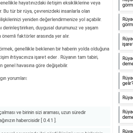
nellikle hayatınızdaki iletişim eksikliklerine veya
görme
Bu tür bir rüya, çevrenizdeki insanlarla olan
Rüya
işkilerinizi yeniden değerlendirmenize yol açabilir.
görm
ını derinleştirirken, duygusal durumunuz ve yaşam
önemli faktörler arasında yer alır.
Rüya
işare
rmek, genellikle beklenen bir haberin yolda olduğuna
işim ihtiyacınıza işaret eder . Rüyanın tam tabiri,
Rüya
dem
n genel havasına göre değişebilir.
Rüya
gın yorumları:
gelir
Rüya
Rüya
lması ve birinin sizi araması, uzun süredir
dem
ğınızın habercisidir [ 0.4.1 ].
Rüya