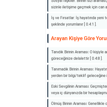
Sosyal İlişkiler: Birinin sizi arama
sizinle iletişime geçmek için can a
İş ve Fırsatlar: İş hayatında yeni t
şeklinde yorumlanır [ 0.4.1 ].
Arayan Kişiye Göre Yor
Tanıdık Birinin Araması: O kişiyle 
göreceğinize delalettir [ 0.4.8 ].
Tanımadık Birinin Araması: Hayatın
yerden bir bilgi/teklif geleceğine 
Eski Sevgilinin Araması: Geçmişt
veya iç dünyanızda bir hesaplaşma
Ölmüş Birinin Araması: Genellikle 