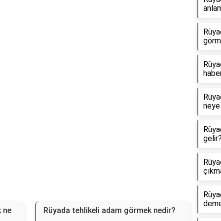
anlam
Reklam Alanı
Rüya
görm
Rüyad
haber
Rüyad
neye 
Rüya
gelir
Rüyad
çıkm
Rüya
dem
 ne
Rüyada tehlikeli adam görmek nedir?