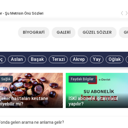
‹
er - Şu Metrisin Önü Sözleri
BİYOGRAFİ
GALERİ
GÜZEL SÖZLER
G
eç
Aslan
Başak
Terazi
Akrep
Yay
Oğlak
Sağlık
Faydalı Bilgiler
Şeker hastaları kestane
İSKİ abonelik iptali nasıl
yiyebilir mi?
yapılır?
fonda gelen arama ne anlama gelir?