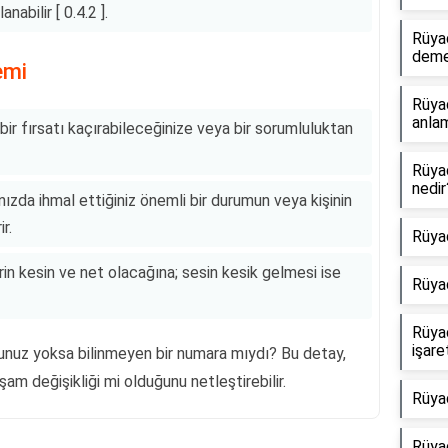
abilir [ 0.4.2 ].
Rüyad
dem
emi
Rüya
anlam
r fırsatı kaçırabileceğinize veya bir sorumluluktan
Rüya
nedir
ızda ihmal ettiğiniz önemli bir durumun veya kişinin
r.
Rüya
in kesin ve net olacağına; sesin kesik gelmesi ise
Rüya
Rüya
işare
unuz yoksa bilinmeyen bir numara mıydı? Bu detay,
şam değişikliği mi olduğunu netleştirebilir.
Rüya
Rüyad