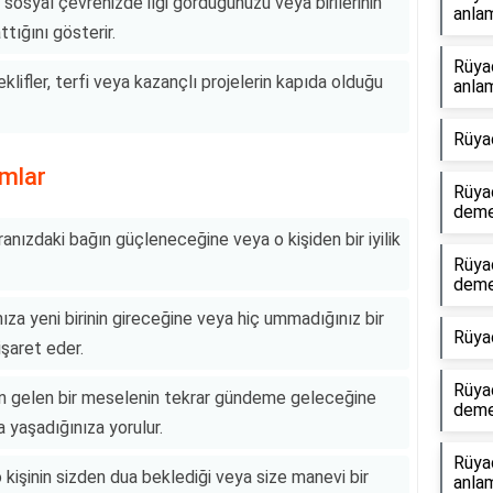
sı, sosyal çevrenizde ilgi gördüğünüzü veya birilerinin
anlam
ttığını gösterir.
Rüya
eklifler, terfi veya kazançlı projelerin kapıda olduğu
anlam
Rüya
umlar
Rüyad
dem
aranızdaki bağın güçleneceğine veya o kişiden bir iyilik
Rüyad
dem
ıza yeni birinin gireceğine veya hiç ummadığınız bir
Rüya
işaret eder.
Rüya
en gelen bir meselenin tekrar gündeme geleceğine
dem
 yaşadığınıza yorulur.
Rüya
o kişinin sizden dua beklediği veya size manevi bir
anlam