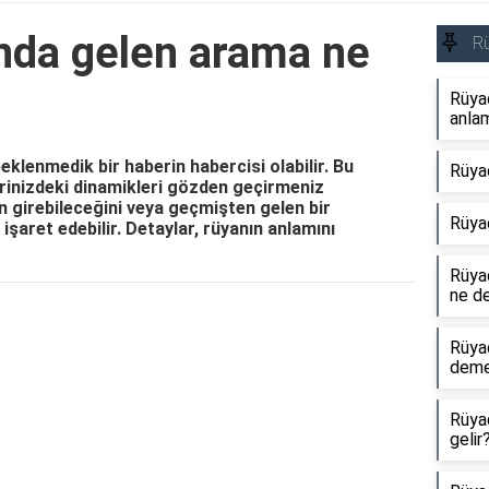
nda gelen arama ne
R
Rüya
anlam
klenmedik bir haberin habercisi olabilir. Bu
Rüya
erinizdeki dinamikleri gözden geçirmeniz
nin girebileceğini veya geçmişten gelen bir
Rüya
şaret edebilir. Detaylar, rüyanın anlamını
Rüyad
ne d
Reklam Alanı
Rüya
dem
Rüya
gelir