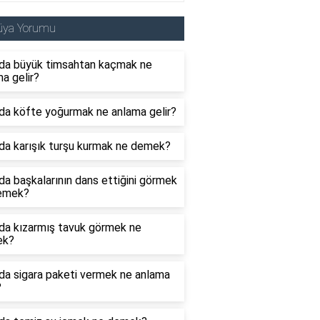
üya Yorumu
da büyük timsahtan kaçmak ne
a gelir?
da köfte yoğurmak ne anlama gelir?
da karışık turşu kurmak ne demek?
a başkalarının dans ettiğini görmek
emek?
da kızarmış tavuk görmek ne
ek?
da sigara paketi vermek ne anlama
?