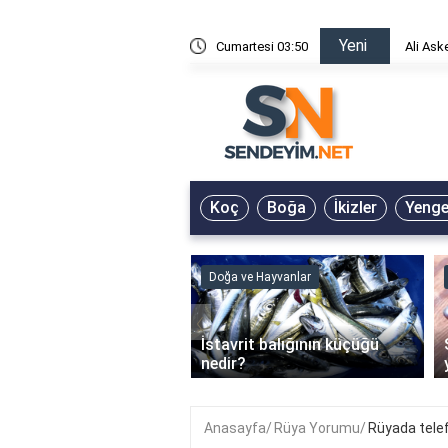
Yeni
risin Önü Sözleri
Cumartesi 03:50
Ali Ask
Koç
Boğa
İkizler
Yeng
ve Hayvanlar
Doğa ve Hayvanlar
‹
li en çok hangi iklimde
İstavrit balığının küçüğü
r?
nedir?
Anasayfa
Rüya Yorumu
Rüyada tele