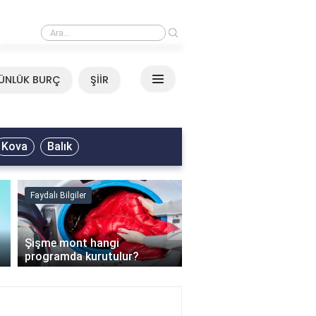
›
Mirkelam - Tavla Sözleri
ÜNLÜK BURÇ
ŞİİR
Kova
Balık
Faydalı Bilgiler
Faydalı Bilgiler
›
Şişme mont hangi
programda kurutulur?
Şofben suyu neden ısı