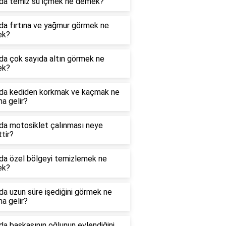
da temiz su içmek ne demek?
da fırtına ve yağmur görmek ne
ek?
da çok sayıda altın görmek ne
ek?
da kediden korkmak ve kaçmak ne
a gelir?
da motosiklet çalınması neye
ttir?
da özel bölgeyi temizlemek ne
ek?
a uzun süre işediğini görmek ne
a gelir?
a başkasının oğlunun evlendiğini