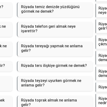
r?
Rüyada temiz denizde yüzdüğünü
Rüyad
görmek ne demek?
neye 
Rüya
k ne
Rüyada telefon geri almak neye
gelir
işarettir?
Rüyad
çıkm
k ne
Rüyada tereyağı yapmak ne anlama
gelir?
Rüya
dem
ir?
Rüyada ters ilişkiye girmek ne demek?
Rüya
dem
Rüyada teyzeyi uyurken görmek ne
anlama gelir?
Rüya
Rüyad
mek
Rüyada toprak almak ne anlama
nedir
gelir?