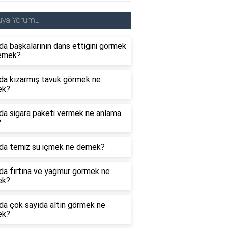
üya Yorumu
a başkalarının dans ettiğini görmek
emek?
da kızarmış tavuk görmek ne
ek?
da sigara paketi vermek ne anlama
?
da temiz su içmek ne demek?
da fırtına ve yağmur görmek ne
ek?
da çok sayıda altın görmek ne
ek?