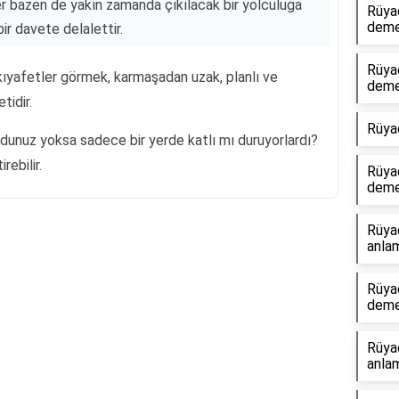
ler bazen de yakın zamanda çıkılacak bir yolculuğa
Rüyad
dem
ir davete delalettir.
Rüyad
kıyafetler görmek, karmaşadan uzak, planlı ve
dem
tidir.
Rüya
ydunuz yoksa sadece bir yerde katlı mı duruyorlardı?
ebilir.
Rüya
dem
Rüya
anlam
Reklam Alanı
Rüyad
dem
Rüya
anlam