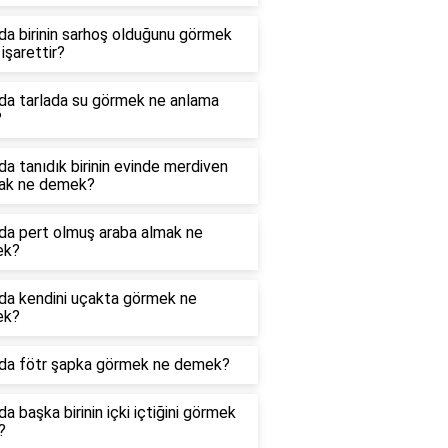
a birinin sarhoş olduğunu görmek
işarettir?
da tarlada su görmek ne anlama
?
a tanıdık birinin evinde merdiven
ak ne demek?
da pert olmuş araba almak ne
ek?
da kendini uçakta görmek ne
ek?
da fötr şapka görmek ne demek?
a başka birinin içki içtiğini görmek
?