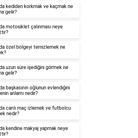
da kediden korkmak ve kaçmak ne
a gelir?
da motosiklet çalınması neye
ttir?
da özel bölgeyi temizlemek ne
ek?
a uzun süre işediğini görmek ne
a gelir?
a başkasının oğlunun evlendiğini
nin anlamı nedir?
da canlı maç izlemek ve futbolcu
ek nedir?
da kendine makyaj yapmak neye
ttir?