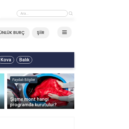
›
Mirkelam - Tavla Sözleri
ÜNLÜK BURÇ
ŞİİR
Kova
Balık
Faydalı Bilgiler
Faydalı Bilgiler
›
Şişme mont hangi
programda kurutulur?
Şofben suyu neden ısı