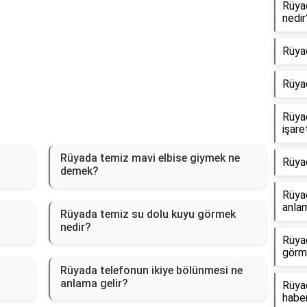
Rüya
nedir
Rüya
Rüya
Rüya
işare
Rüyada temiz mavi elbise giymek ne
Rüya
demek?
Rüyad
anlam
Rüyada temiz su dolu kuyu görmek
nedir?
Rüya
görm
Rüyada telefonun ikiye bölünmesi ne
anlama gelir?
Rüyad
haber