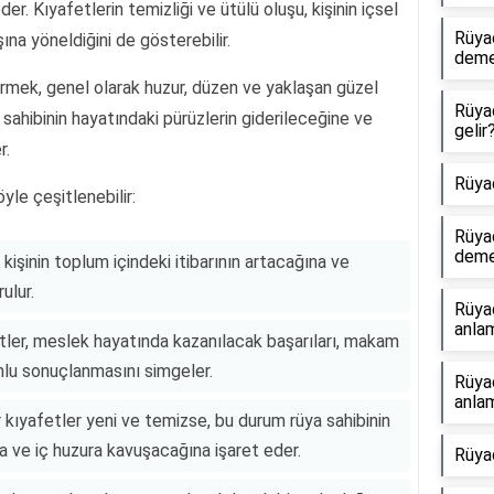
er. Kıyafetlerin temizliği ve ütülü oluşu, kişinin içsel
Rüya
ına yöneldiğini de gösterebilir.
dem
rmek, genel olarak huzur, düzen ve yaklaşan güzel
Rüya
a sahibinin hayatındaki pürüzlerin giderileceğine ve
gelir
r.
Rüya
yle çeşitlenebilir:
Rüya
dem
kişinin toplum içindeki itibarının artacağına ve
ulur.
Rüya
anlam
tler, meslek hayatında kazanılacak başarıları, makam
umlu sonuçlanmasını simgeler.
Rüya
anlam
ıyafetler yeni ve temizse, bu durum rüya sahibinin
 ve iç huzura kavuşacağına işaret eder.
Rüya