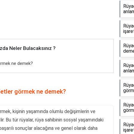
Rüya
anlam
Rüya
işare
Rüya
zda Neler Bulacaksınız ?
dem
görmek ne demek?
Rüyad
anlam
Rüyad
görme
afetler görmek ne demek?
Rüya
görm
rmek, kişinin yaşamında olumlu değişimlerin ve
ir. Bu tür rüyalar, rüya sahibinin sosyal yaşamındaki
Rüya
 başarılı sonuçlar alacağına ve genel olarak daha
işare