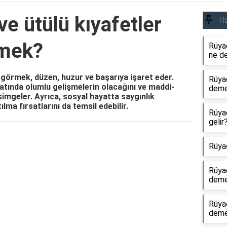
e ütülü kıyafetler
R
mek?
Rüyad
ne d
 görmek, düzen, huzur ve başarıya işaret eder.
Rüya
yatında olumlu gelişmelerin olacağını ve maddi-
dem
mgeler. Ayrıca, sosyal hayatta saygınlık
ma fırsatlarını da temsil edebilir.
Rüya
gelir
Reklam Alanı
Rüya
Rüya
dem
Rüya
dem