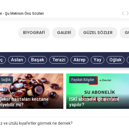
‹
er - Şu Metrisin Önü Sözleri
BİYOGRAFİ
GALERİ
GÜZEL SÖZLER
G
eç
Aslan
Başak
Terazi
Akrep
Yay
Oğlak
Sağlık
Faydalı Bilgiler
Şeker hastaları kestane
İSKİ abonelik iptali nasıl
yiyebilir mi?
yapılır?
z ve ütülü kıyafetler görmek ne demek?