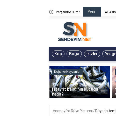
Yeni
risin Önü Sözleri
Perşembe 05:27
Ali Ask
Koç
Boğa
İkizler
Yeng
ve Hayvanlar
Doğa ve Hayvanlar
‹
li en çok hangi iklimde
İstavrit balığının küçüğü
r?
nedir?
Anasayfa
Rüya Yorumu
Rüyada temi