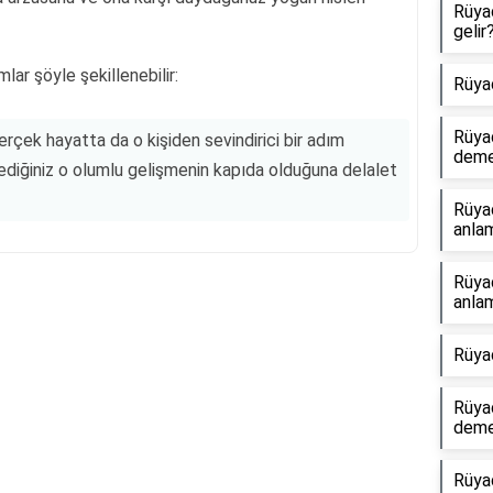
Rüya
gelir
mlar şöyle şekillenebilir:
Rüya
Rüya
rçek hayatta da o kişiden sevindirici bir adım
dem
lediğiniz o olumlu gelişmenin kapıda olduğuna delalet
Rüya
anlam
Rüya
anlam
Reklam Alanı
Rüya
Rüyad
dem
Rüyad