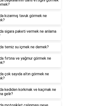
a başkalarının dans ettiğini görmek
emek?
da kızarmış tavuk görmek ne
ek?
da sigara paketi vermek ne anlama
?
da temiz su içmek ne demek?
da fırtına ve yağmur görmek ne
ek?
da çok sayıda altın görmek ne
ek?
da kediden korkmak ve kaçmak ne
a gelir?
da motosiklet çalınması neye