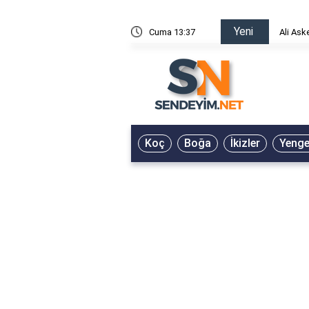
Yeni
risin Önü Sözleri
Cuma 13:37
Ali Ask
Koç
Boğa
İkizler
Yeng