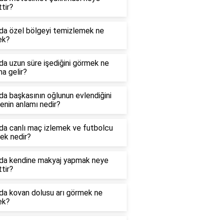
ttir?
da özel bölgeyi temizlemek ne
ek?
a uzun süre işediğini görmek ne
a gelir?
a başkasının oğlunun evlendiğini
nin anlamı nedir?
da canlı maç izlemek ve futbolcu
ek nedir?
da kendine makyaj yapmak neye
ttir?
da kovan dolusu arı görmek ne
ek?