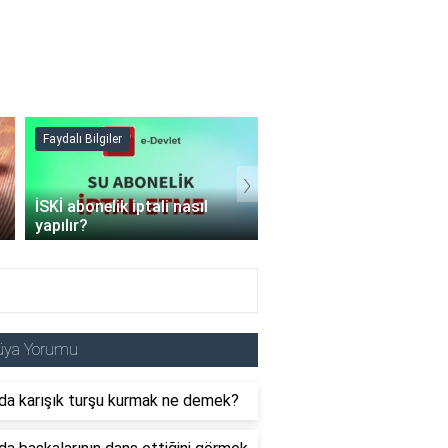
Faydalı Bilgiler
Faydalı Bilgiler
›
Şişme mont hangi
programda kurutulur?
Şofben suyu neden ıs
üya Yorumu
da karışık turşu kurmak ne demek?