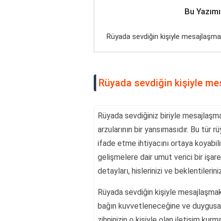
Bu Yazımı
Rüyada sevdiğin kişiyle mesajlaşma
Rüyada sevdiğin kişiyle me
Rüyada sevdiğiniz biriyle mesajlaşmak
arzularının bir yansımasıdır. Bu tür rüy
ifade etme ihtiyacını ortaya koyabi
gelişmelere dair umut verici bir işa
detayları, hislerinizi ve beklentileri
Rüyada sevdiğin kişiyle mesajlaşmak,
bağın kuvvetleneceğine ve duygusal be
zihninizin o kişiyle olan iletişim ku