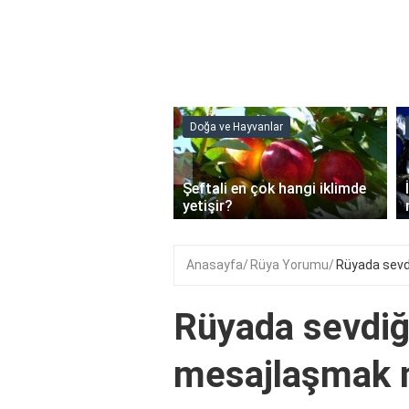
 ve Hayvanlar
Doğa ve Hayvanlar
‹
li en çok hangi iklimde
İstavrit balığının küçüğü
ir?
nedir?
Anasayfa
Rüya Yorumu
Rüyada sevdi
Rüyada sevdiği
mesajlaşmak n