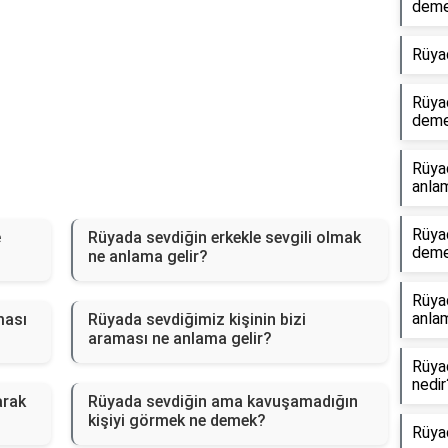
dem
Rüya
Rüya
dem
Rüya
anlam
Rüyad
e
Rüyada sevdiğin erkekle sevgili olmak
dem
ne anlama gelir?
Rüya
anlam
ması
Rüyada sevdiğimiz kişinin bizi
araması ne anlama gelir?
Rüya
nedir
arak
Rüyada sevdiğin ama kavuşamadığın
kişiyi görmek ne demek?
Rüya