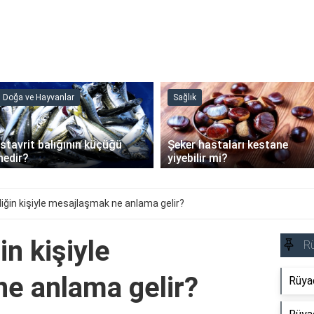
Sağlık
Faydalı Bilgiler
Şeker hastaları kestane
İSKİ abonelik iptali nasıl
yiyebilir mi?
yapılır?
ğin kişiyle mesajlaşmak ne anlama gelir?
n kişiyle
R
e anlama gelir?
Rüya