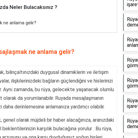
işare
zda Neler Bulacaksınız ?
Rüya
k ne anlama gelir?
dem
Rüyad
anlam
sajlaşmak ne anlama gelir?
Rüyad
görme
, bilinçaltınızdaki duygusal dinamiklerin ve iletişim
Rüya
alar, ilişkilerinizdeki bağların güçlendiğini ve hislerinizi
görm
lir. Aynı zamanda, bu rüya, gelecekte yaşanacak olumlu
ret olarak da yorumlanabilir. Ruyada mesajlaşmanın
Rüya
işare
nizi daha derinlemesine anlamanıza yardımcı olabilir.
 genel olarak müjdeli bir haber alacağınıza, aranızdaki
Rüya
dem
klentilerinizin karşılık bulacağına yorulur . Bu rüya,
rma arzusunu ve ona karşı duyduğunuz yoğun hisleri