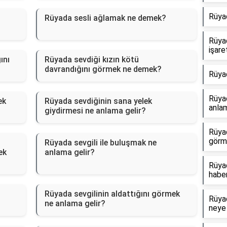
Rüya
Rüyada sesli ağlamak ne demek?
Rüya
işare
ını
Rüyada sevdiği kızın kötü
davrandığını görmek ne demek?
Rüya
Rüyad
ek
Rüyada sevdiğinin sana yelek
anlam
giydirmesi ne anlama gelir?
Rüya
görm
Rüyada sevgili ile buluşmak ne
ek
anlama gelir?
Rüyad
haber
Rüyada sevgilinin aldattığını görmek
Rüyad
ne anlama gelir?
neye 