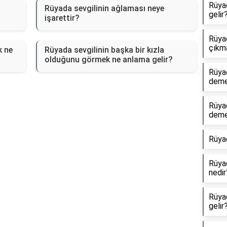
Rüya
Rüyada sevgilinin ağlaması neye
gelir
işarettir?
Rüyad
çıkm
k ne
Rüyada sevgilinin başka bir kızla
olduğunu görmek ne anlama gelir?
Rüya
dem
Rüya
dem
Rüya
Rüyad
nedir
Rüyad
gelir