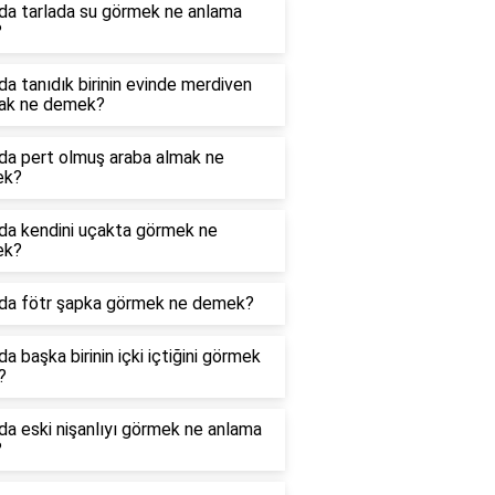
da tarlada su görmek ne anlama
?
a tanıdık birinin evinde merdiven
ak ne demek?
da pert olmuş araba almak ne
ek?
da kendini uçakta görmek ne
ek?
da fötr şapka görmek ne demek?
a başka birinin içki içtiğini görmek
?
a eski nişanlıyı görmek ne anlama
?