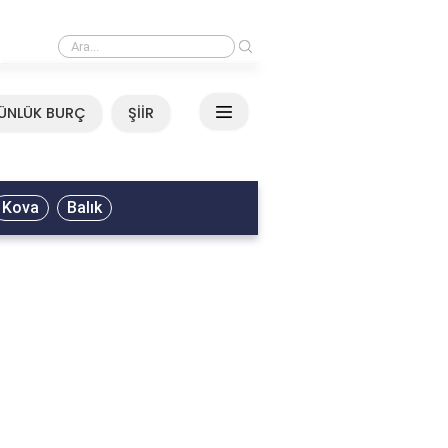
›
Mirkelam - Tavla Sözleri
ÜNLÜK BURÇ
ŞİİR
Kova
Balık