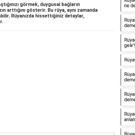
Rüyad
aştığınızı görmek, duygusal bağların
ne d
ızın arttığını gösterir. Bu rüya, aynı zamanda
bilir. Rüyanızda hissettiğiniz detaylar,
Rüya
r.
dem
Rüya
Reklam Alanı
gelir
Rüya
Rüya
dem
Rüya
dem
Rüya
anlam
Rüya