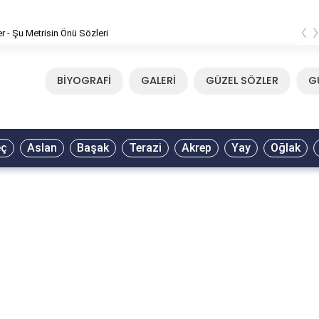
‹
er - Şu Metrisin Önü Sözleri
BİYOGRAFİ
GALERİ
GÜZEL SÖZLER
G
eç
Aslan
Başak
Terazi
Akrep
Yay
Oğlak