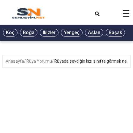
×
☰
BİYOGRAFİ
Koç
Boğa
İkizler
Yengeç
Aslan
Başak
T
GALERİ
GÜZEL
SÖZLER
Anasayfa
Rüya Yorumu
Rüyada sevdiğin kızı sınıfta görmek ne an
GÜNLÜK
BURÇ
ŞİİR
RÜYA
TABİRLERİ
TÜRKÜ
SÖZLERİ
YEMEK