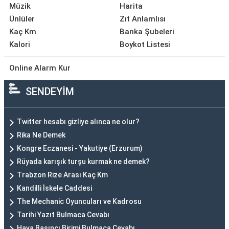
Müzik
Harita
Ünlüler
Zıt Anlamlısı
Kaç Km
Banka Şubeleri
Kalori
Boykot Listesi
Online Alarm Kur
SENDEYİM
Twitter hesabı gizliye alınca ne olur?
Rika Ne Demek
Kongre Eczanesi - Yakutiye (Erzurum)
Rüyada karışık turşu kurmak ne demek?
Trabzon Rize Arası Kaç Km
Kandilli İskele Caddesi
The Mechanic Oyuncuları ve Kadrosu
Tarihi Yazıt Bulmaca Cevabı
Hava Basıncı Birimi Bulmaca Cevabı