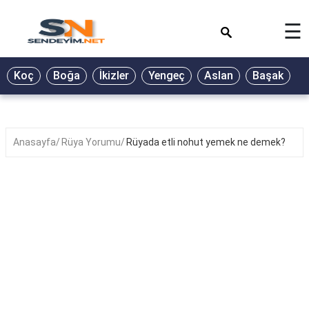
×
☰
BİYOGRAFİ
Koç
Boğa
İkizler
Yengeç
Aslan
Başak
T
GALERİ
GÜZEL
SÖZLER
Anasayfa
Rüya Yorumu
Rüyada etli nohut yemek ne demek?
GÜNLÜK
BURÇ
ŞİİR
RÜYA
TABİRLERİ
TÜRKÜ
SÖZLERİ
YEMEK