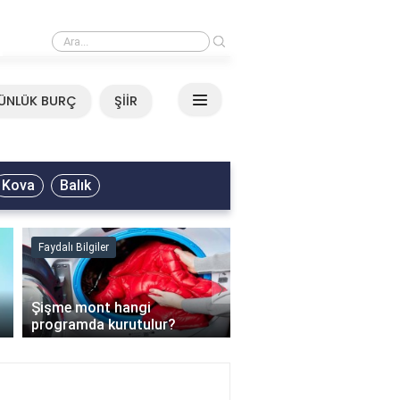
›
Mirkelam - Tavla Sözleri
ÜNLÜK BURÇ
ŞİİR
Kova
Balık
Faydalı Bilgiler
Faydalı Bilgiler
›
Şişme mont hangi
programda kurutulur?
Şofben suyu neden ısı