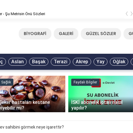
‹
er - Şu Metrisin Önü Sözleri
BİYOGRAFİ
GALERİ
GÜZEL SÖZLER
G
eç
Aslan
Başak
Terazi
Akrep
Yay
Oğlak
Sağlık
Faydalı Bilgiler
Şeker hastaları kestane
İSKİ abonelik iptali nasıl
yiyebilir mi?
yapılır?
ev sahibini görmek neye işarettir?