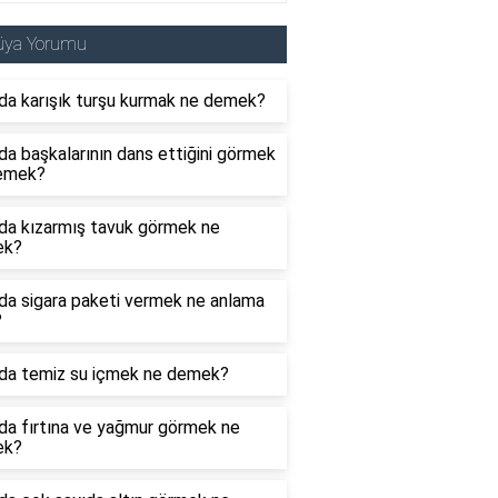
üya Yorumu
da karışık turşu kurmak ne demek?
a başkalarının dans ettiğini görmek
emek?
da kızarmış tavuk görmek ne
ek?
da sigara paketi vermek ne anlama
?
da temiz su içmek ne demek?
da fırtına ve yağmur görmek ne
ek?