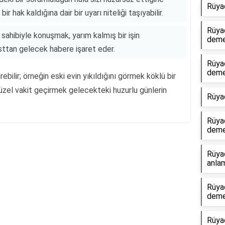
Rüya
r hak kaldığına dair bir uyarı niteliği taşıyabilir.
Rüyad
sahibiyle konuşmak, yarım kalmış bir işin
dem
ttan gelecek habere işaret eder.
Rüyad
dem
bilir; örneğin eski evin yıkıldığını görmek köklü bir
üzel vakit geçirmek gelecekteki huzurlu günlerin
Rüya
Rüya
dem
Rüya
Reklam Alanı
anlam
Rüyad
dem
Rüya