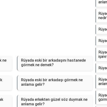
anlam
Rüya
nedir
Rüya
Rüya
Rüya
işare
k ne
Rüyada eski bir arkadaşını hastanede
görmek ne demek?
Rüya
Rüyad
ak
Rüyada eski bir arkadaşı görmek ne
anlam
anlama gelir?
Rüya
ak
Rüyada erkekten güzel söz duymak ne
görm
anlama gelir?