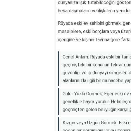
dünyanıza ışık tutabileceğini gösteri
hesaplaşmaların ve ilişkilerin yeniden
Rüyada eski ev sahibini görmek, gene
meselelere, eski borçlara veya üzerin
içeriğine ve kişinin tavrına göre farkl
Genel Anlam: Rüyada eski bir tanıdı
geçmişteki bir konunun tekrar gün
güvenliği ve iç dünyayı simgeler; d
alanlarınızla ilgili bir muhasebe ya
Güler Yüzlü Görmek: Eğer eski ev s
genellikle hayra yorulur. Helalle
geçmişten gelen bir iyiliğin karşılığ
Kızgın veya Üzgün Görmek: Eski ev 
geçen bir gerginliğin veya üzeriniz