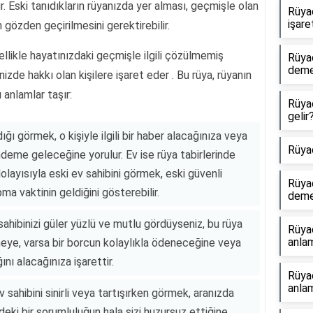
r. Eski tanıdıkların rüyanızda yer alması, geçmişle olan
Rüya
işare
 gözden geçirilmesini gerektirebilir.
llikle hayatınızdaki geçmişle ilgili çözülmemiş
Rüya
dem
izde hakkı olan kişilere işaret eder . Bu rüya, rüyanın
ı anlamlar taşır:
Rüya
gelir
ğı görmek, o kişiyle ilgili bir haber alacağınıza veya
Rüya
deme geleceğine yorulur. Ev ise rüya tabirlerinde
olayısıyla eski ev sahibini görmek, eski güvenli
Rüya
pma vaktinin geldiğini gösterebilir.
dem
ahibinizi güler yüzlü ve mutlu gördüyseniz, bu rüya
Rüya
anlam
şmeye, varsa bir borcun kolaylıkla ödeneceğine veya
ını alacağınıza işarettir.
Rüya
anlam
sahibini sinirli veya tartışırken görmek, aranızda
deki bir sorumluluğun hala sizi huzursuz ettiğine