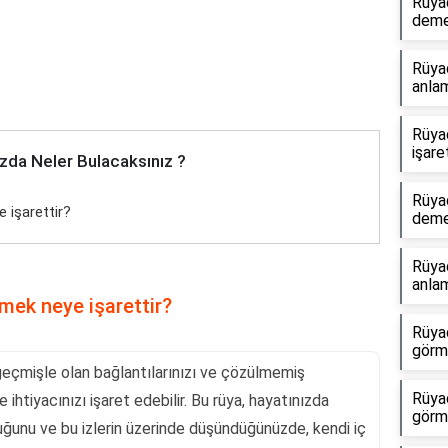
Rüya
dem
Rüya
anlam
Rüya
işare
zda Neler Bulacaksınız ?
Rüya
 işarettir?
dem
Rüyad
anlam
mek neye işarettir?
Rüyad
görme
geçmişle olan bağlantılarınızı ve çözülmemiş
Rüya
ihtiyacınızı işaret edebilir. Bu rüya, hayatınızda
görm
uğunu ve bu izlerin üzerinde düşündüğünüzde, kendi iç