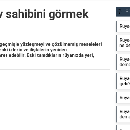
v sahibini görmek
R
Rüya
Rüyad
 geçmişle yüzleşmeyi ve çözülmemiş meseleleri
ne d
ki izlerin ve ilişkilerin yeniden
et edebilir. Eski tanıdıkların rüyanızda yeri,
Rüya
dem
Rüya
Reklam Alanı
gelir
Rüya
Rüya
dem