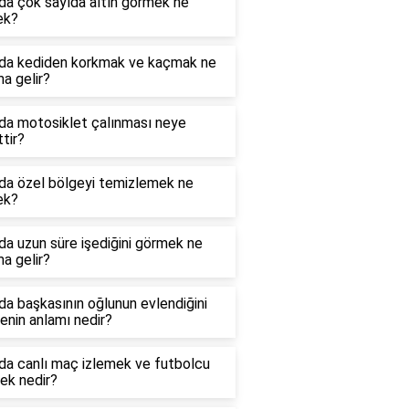
da çok sayıda altın görmek ne
ek?
da kediden korkmak ve kaçmak ne
a gelir?
da motosiklet çalınması neye
ttir?
da özel bölgeyi temizlemek ne
ek?
a uzun süre işediğini görmek ne
a gelir?
a başkasının oğlunun evlendiğini
nin anlamı nedir?
da canlı maç izlemek ve futbolcu
ek nedir?