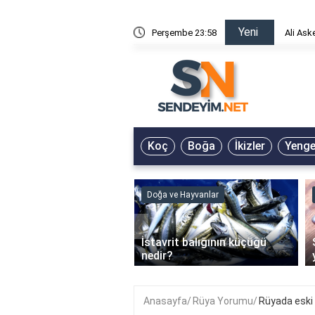
Yeni
risin Önü Sözleri
Perşembe 23:58
Ali Ask
Koç
Boğa
İkizler
Yeng
ve Hayvanlar
Doğa ve Hayvanlar
‹
li en çok hangi iklimde
İstavrit balığının küçüğü
r?
nedir?
Anasayfa
Rüya Yorumu
Rüyada eski 