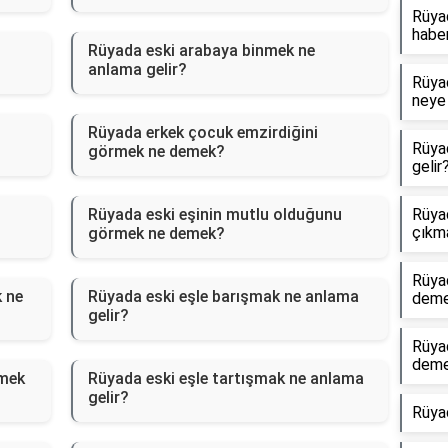
Rüyad
haber
Rüyada eski arabaya binmek ne
anlama gelir?
Rüyad
neye 
Rüyada erkek çocuk emzirdiğini
Rüya
görmek ne demek?
gelir
Rüyada eski eşinin mutlu olduğunu
Rüyad
çıkm
görmek ne demek?
Rüya
k ne
Rüyada eski eşle barışmak ne anlama
dem
gelir?
Rüya
dem
rmek
Rüyada eski eşle tartışmak ne anlama
gelir?
Rüya