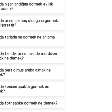
a nişanlandığını görmek evlilik
cisi mi?
a birinin sarhoş olduğunu görmek
işarettir?
da tarlada su görmek ne anlama
?
a tanıdık birinin evinde merdiven
ak ne demek?
da pert olmuş araba almak ne
ek?
da kendini uçakta görmek ne
ek?
da fötr şapka görmek ne demek?