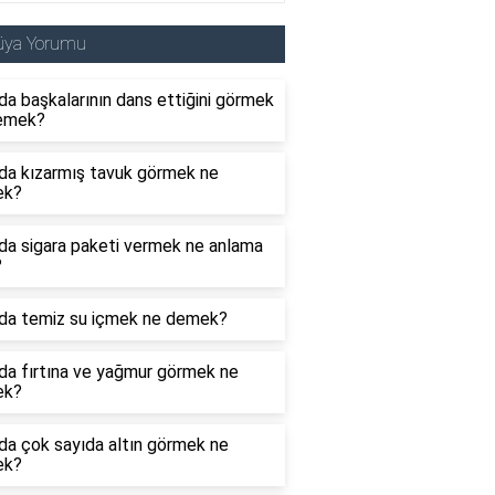
üya Yorumu
a başkalarının dans ettiğini görmek
emek?
da kızarmış tavuk görmek ne
ek?
da sigara paketi vermek ne anlama
?
da temiz su içmek ne demek?
da fırtına ve yağmur görmek ne
ek?
da çok sayıda altın görmek ne
ek?