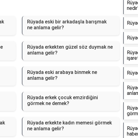
Rüya
nedir
ak
Rüyada eski bir arkadaşla barışmak
Rüya
ne anlama gelir?
Rüya
ne
Rüyada erkekten güzel söz duymak ne
Rüya
anlama gelir?
işare
Rüyada eski arabaya binmek ne
Rüya
anlama gelir?
Rüyad
anlam
Rüyada erkek çocuk emzirdiğini
görmek ne demek?
Rüya
görm
mak
Rüyada erkekte kadın memesi görmek
Rüyad
ne anlama gelir?
haber