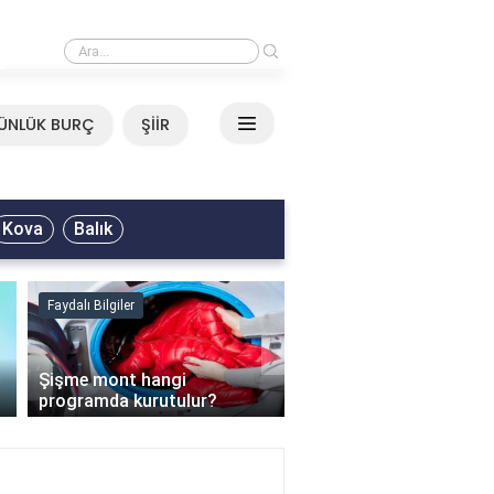
›
Mirkelam - Tavla Sözleri
ÜNLÜK BURÇ
ŞİİR
Kova
Balık
Faydalı Bilgiler
Faydalı Bilgiler
›
Şişme mont hangi
programda kurutulur?
Şofben suyu neden ısı