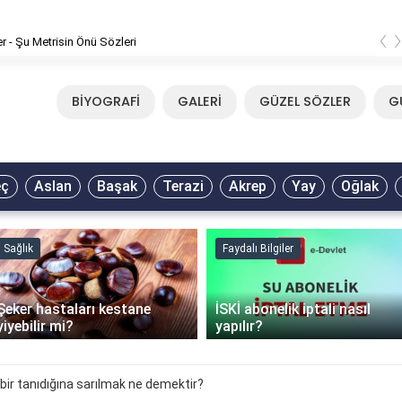
‹
er - Şu Metrisin Önü Sözleri
BİYOGRAFİ
GALERİ
GÜZEL SÖZLER
G
eç
Aslan
Başak
Terazi
Akrep
Yay
Oğlak
Sağlık
Faydalı Bilgiler
Şeker hastaları kestane
İSKİ abonelik iptali nasıl
yiyebilir mi?
yapılır?
bir tanıdığına sarılmak ne demektir?