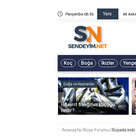
Yeni
risin Önü Sözleri
Perşembe 06:36
Ali Ask
Koç
Boğa
İkizler
Yeng
ve Hayvanlar
Doğa ve Hayvanlar
‹
li en çok hangi iklimde
İstavrit balığının küçüğü
r?
nedir?
Anasayfa
Rüya Yorumu
Rüyada eski 