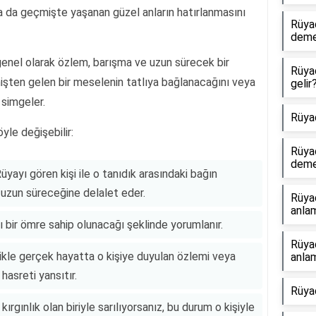
a da geçmişte yaşanan güzel anların hatırlanmasını
Rüya
dem
genel olarak özlem, barışma ve uzun sürecek bir
Rüya
mişten gelen bir meselenin tatlıya bağlanacağını veya
gelir
 simgeler.
Rüya
yle değişebilir:
Rüya
dem
ayı gören kişi ile o tanıdık arasındaki bağın
 uzun süreceğine delalet eder.
Rüya
anlam
 bir ömre sahip olunacağı şeklinde yorumlanır.
Rüya
likle gerçek hayatta o kişiye duyulan özlemi veya
anlam
asreti yansıtır.
Rüya
rgınlık olan biriyle sarılıyorsanız, bu durum o kişiyle