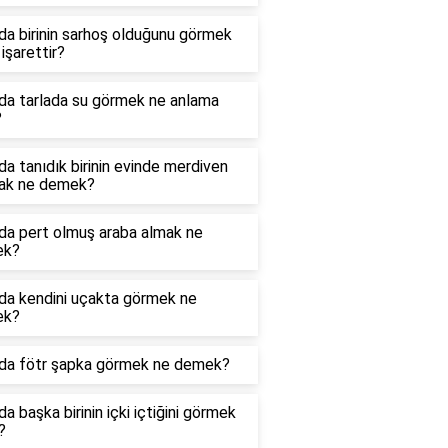
a birinin sarhoş olduğunu görmek
işarettir?
da tarlada su görmek ne anlama
?
a tanıdık birinin evinde merdiven
ak ne demek?
da pert olmuş araba almak ne
ek?
da kendini uçakta görmek ne
ek?
da fötr şapka görmek ne demek?
a başka birinin içki içtiğini görmek
?