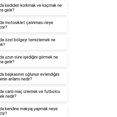
da kediden korkmak ve kaçmak ne
a gelir?
da motosiklet çalınması neye
ttir?
da özel bölgeyi temizlemek ne
ek?
a uzun süre işediğini görmek ne
a gelir?
a başkasının oğlunun evlendiğini
nin anlamı nedir?
da canlı maç izlemek ve futbolcu
ek nedir?
da kendine makyaj yapmak neye
ttir?