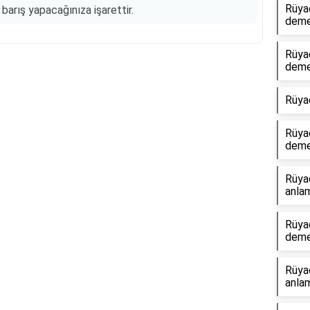
Rüyad
barış yapacağınıza işarettir.
dem
Rüyad
dem
Reklam Alanı
Rüya
Rüya
dem
Rüya
anlam
Rüyad
dem
Rüya
anlam