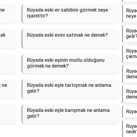
ne
Rüyada eski ev sahibini görmek neye
Rüyad
işarettir?
neye 
Rüya
mak
Rüyada eski evini satmak ne demek?
gelir
Rüyad
çıkm
Rüyada eski eşinin mutlu olduğunu
görmek ne demek?
Rüya
dem
k ne
Rüyada eski eşle tartışmak ne anlama
gelir?
Rüya
dem
Rüyada eski eşle barışmak ne anlama
Rüya
gelir?
Rüyad
nedir