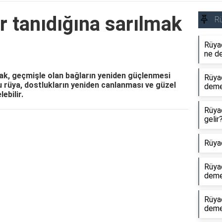
r tanıdığına sarılmak
R
Rüyad
ne d
mak, geçmişle olan bağların yeniden güçlenmesi
Rüya
 rüya, dostlukların yeniden canlanması ve güzel
dem
ebilir.
Rüya
gelir
Reklam Alanı
Rüya
Rüya
dem
Rüya
dem