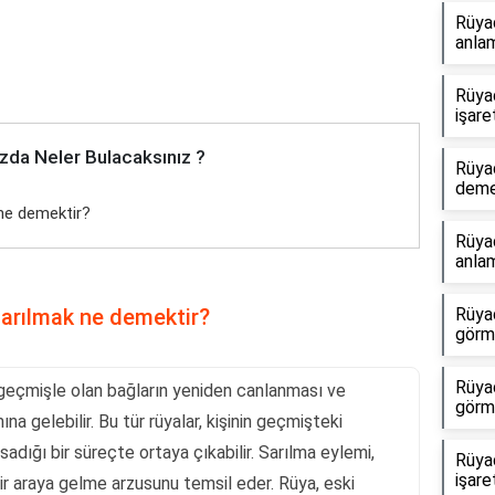
Rüya
anlam
Rüya
işare
zda Neler Bulacaksınız ?
Rüya
dem
 ne demektir?
Rüyad
anlam
sarılmak ne demektir?
Rüyad
görme
Rüya
, geçmişle olan bağların yeniden canlanması ve
görm
a gelebilir. Bu tür rüyalar, kişinin geçmişteki
msadığı bir süreçte ortaya çıkabilir. Sarılma eylemi,
Rüya
işare
ir araya gelme arzusunu temsil eder. Rüya, eski