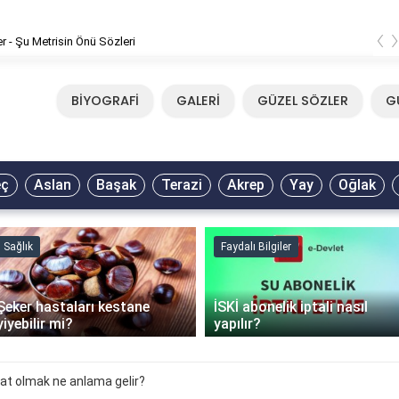
‹
er - Şu Metrisin Önü Sözleri
BİYOGRAFİ
GALERİ
GÜZEL SÖZLER
G
eç
Aslan
Başak
Terazi
Akrep
Yay
Oğlak
Sağlık
Faydalı Bilgiler
Şeker hastaları kestane
İSKİ abonelik iptali nasıl
yiyebilir mi?
yapılır?
t olmak ne anlama gelir?