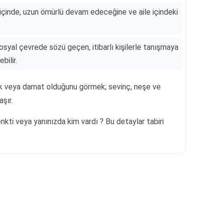
ur içinde, uzun ömürlü devam edeceğine ve aile içindeki
osyal çevrede sözü geçen, itibarlı kişilerle tanışmaya
bilir.
k veya damat olduğunu görmek; sevinç, neşe ve
şır.
nkti veya yanınızda kim vardı ? Bu detaylar tabiri
Reklam Alanı