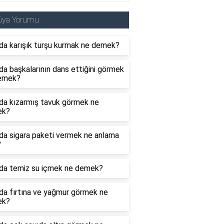
üya Yorumu
da karışık turşu kurmak ne demek?
a başkalarının dans ettiğini görmek
emek?
da kızarmış tavuk görmek ne
ek?
da sigara paketi vermek ne anlama
?
da temiz su içmek ne demek?
da fırtına ve yağmur görmek ne
ek?