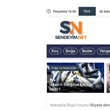
Yeni
risin Önü Sözleri
Perşembe 16:38
Ali Ask
Koç
Boğa
İkizler
Yeng
ve Hayvanlar
Doğa ve Hayvanlar
‹
li en çok hangi iklimde
İstavrit balığının küçüğü
r?
nedir?
Anasayfa
Rüya Yorumu
Rüyada dama