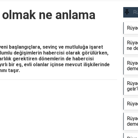
 olmak ne anlama
R
Rüya
Rüyad
eni başlangıçlara, sevinç ve mutluluğa işaret
ne d
olumlu değişimlerin habercisi olarak görülürken,
lılık gerektiren dönemlerin de habercisi
Rüya
ırlı bir eş, evli olanlar içinse mevcut ilişkilerinde
dem
nı taşır.
Rüya
gelir
Reklam Alanı
Rüya
Rüya
dem