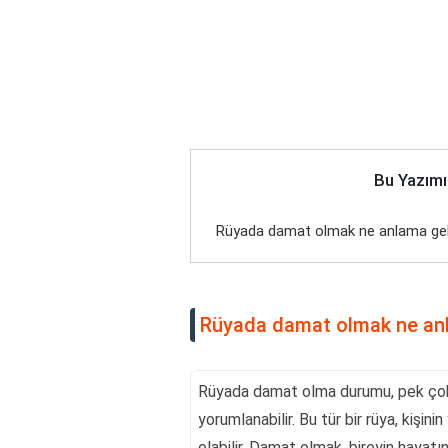
Bu Yazımı
Rüyada damat olmak ne anlama gel
Rüyada damat olmak ne anl
Rüyada damat olma durumu, pek çok k
yorumlanabilir. Bu tür bir rüya, kişin
olabilir. Damat olmak, bireyin hayatı