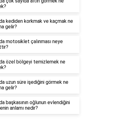
da çok sayıda altın görmek ne
ek?
da kediden korkmak ve kaçmak ne
a gelir?
da motosiklet çalınması neye
ttir?
da özel bölgeyi temizlemek ne
ek?
a uzun süre işediğini görmek ne
a gelir?
a başkasının oğlunun evlendiğini
nin anlamı nedir?