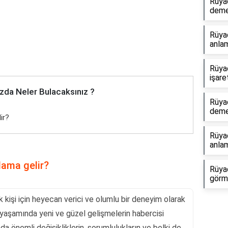
Rüya
dem
Rüya
anlam
Rüya
işare
zda Neler Bulacaksınız ?
Rüya
dem
ir?
Rüyad
anlam
ama gelir?
Rüyad
görme
işi için heyecan verici ve olumlu bir deneyim olarak
in yaşamında yeni ve güzel gelişmelerin habercisi
nda önemli değişikliklerin, sorumlulukların ve belki de