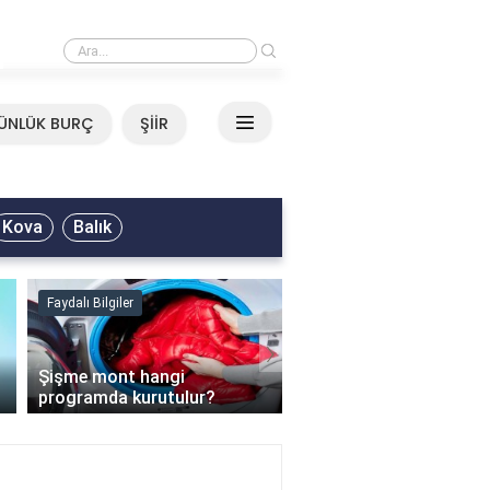
›
Mirkelam - Tavla Sözleri
ÜNLÜK BURÇ
ŞİİR
Kova
Balık
Faydalı Bilgiler
Faydalı Bilgiler
›
Şişme mont hangi
programda kurutulur?
Şofben suyu neden ısı