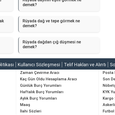
demek?
ak
Rüyada dağ ve tepe görmek ne
demek?
Rüyada dağdan çığ düşmesi ne
demek?
olitikası
Kullanıcı Sözleşmesi
Telif Hakları ve Alıntı
So
Zaman Çevirme Aracı
Posta
Kaç Gün Oldu Hesaplama Aracı
Son D
Günlük Burç Yorumları
Nöbetç
Haftalık Burç Yorumları
KYK Yu
Aylık Burç Yorumları
Kargo 
Maaş
Askerl
İlahi Sözleri
Futbol