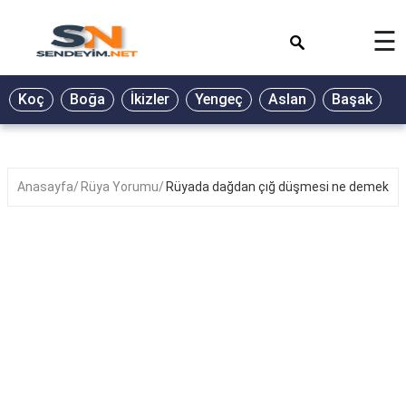
×
☰
BİYOGRAFİ
Koç
Boğa
İkizler
Yengeç
Aslan
Başak
T
GALERİ
GÜZEL
SÖZLER
Anasayfa
Rüya Yorumu
Rüyada dağdan çığ düşmesi ne demek?
GÜNLÜK
BURÇ
ŞİİR
RÜYA
TABİRLERİ
TÜRKÜ
SÖZLERİ
YEMEK