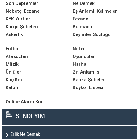
Son Depremler
Ne Demek
Nöbetçi Eczane
Eş Anlamlı Kelimeler
KYK Yurtları
Eczane
Kargo Şubeleri
Bulmaca
Askerlik
Deyimler Sözlüğü
Futbol
Noter
Atasözleri
Oyuncular
Müzik
Harita
Ünlüler
Zıt Anlamlısı
Kaç Km
Banka Şubeleri
Kalori
Boykot Listesi
Online Alarm Kur
SENDEYİM
Erlik Ne Demek