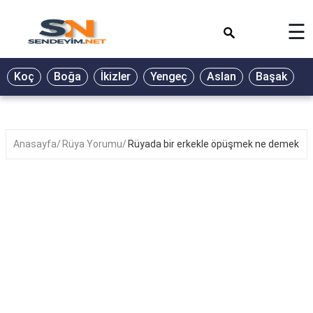
×
☰
BİYOGRAFİ
Koç
Boğa
İkizler
Yengeç
Aslan
Başak
T
GALERİ
GÜZEL
SÖZLER
Anasayfa
Rüya Yorumu
Rüyada bir erkekle öpüşmek ne demek?
GÜNLÜK
BURÇ
ŞİİR
RÜYA
TABİRLERİ
TÜRKÜ
SÖZLERİ
YEMEK