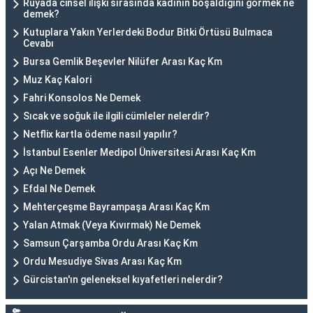
Rüyada cinsel ilişki sırasında kadının boşaldığını görmek ne
demek?
Kutuplara Yakın Yerlerdeki Bodur Bitki Örtüsü Bulmaca
Cevabı
Bursa Gemlik Beşevler Nilüfer Arası Kaç Km
Muz Kaç Kalori
Fahri Konsolos Ne Demek
Sıcak ve soğuk ile ilgili cümleler nelerdir?
Netflix kartla ödeme nasıl yapılır?
İstanbul Esenler Medipol Üniversitesi Arası Kaç Km
Açı Ne Demek
Efdal Ne Demek
Mehterçeşme Bayrampaşa Arası Kaç Km
Yalan Atmak (Veya Kıvırmak) Ne Demek
Samsun Çarşamba Ordu Arası Kaç Km
Ordu Mesudiye Sivas Arası Kaç Km
Gürcistan'ın geleneksel kıyafetleri nelerdir?