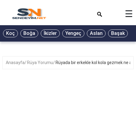
×
☰
BİYOGRAFİ
Koç
Boğa
İkizler
Yengeç
Aslan
Başak
T
GALERİ
GÜZEL
SÖZLER
Anasayfa
Rüya Yorumu
Rüyada bir erkekle kol kola gezmek ne anl
GÜNLÜK
BURÇ
ŞİİR
RÜYA
TABİRLERİ
TÜRKÜ
SÖZLERİ
YEMEK