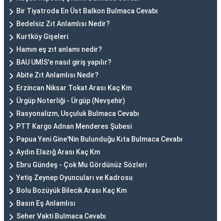
Bir Tiyatroda En Üst Balkon Bulmaca Cevabı
Bedelsiz Zıt Anlamlısı Nedir?
Kurtköy Gişeleri
Hamın eş zıt anlamı nedir?
BAU UMİS'e nasıl giriş yapılır?
Abite Zıt Anlamlısı Nedir?
Erzincan Niksar Tokat Arası Kaç Km
Ürgüp Noterliği - Ürgüp (Nevşehir)
Rasyonalizm, Usçuluk Bulmaca Cevabı
PTT Kargo Adnan Menderes Şubesi
Papua Yeni Gine'Nin Bulunduğu Kıta Bulmaca Cevabı
Aydın Elazığ Arası Kaç Km
Ebru Gündeş - Çok Mu Gördünüz Sözleri
Yetiş Zeynep Oyuncuları ve Kadrosu
Bolu Bozüyük Bilecik Arası Kaç Km
Basın Eş Anlamlısı
Seher Vakti Bulmaca Cevabı