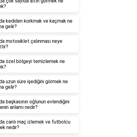
da çok sayıda altın görmek ne
ek?
da kediden korkmak ve kaçmak ne
a gelir?
da motosiklet çalınması neye
ttir?
da özel bölgeyi temizlemek ne
ek?
a uzun süre işediğini görmek ne
a gelir?
a başkasının oğlunun evlendiğini
nin anlamı nedir?
da canlı maç izlemek ve futbolcu
ek nedir?