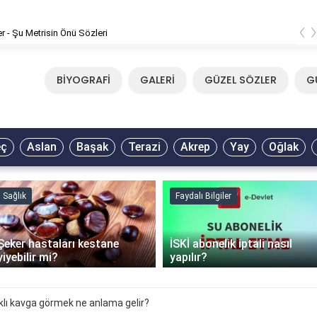
‹
er - Şu Metrisin Önü Sözleri
BİYOGRAFİ
GALERİ
GÜZEL SÖZLER
G
eç
Aslan
Başak
Terazi
Akrep
Yay
Oğlak
Sağlık
Faydalı Bilgiler
Şeker hastaları kestane
İSKİ abonelik iptali nasıl
yiyebilir mi?
yapılır?
lı kavga görmek ne anlama gelir?