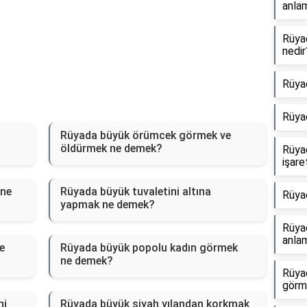
anlam
Rüya
nedir
Rüya
Rüya
Rüyada büyük örümcek görmek ve
öldürmek ne demek?
Rüya
işare
 ne
Rüyada büyük tuvaletini altına
Rüya
yapmak ne demek?
Rüyad
anlam
e
Rüyada büyük popolu kadın görmek
ne demek?
Rüya
görm
ni
Rüyada büyük siyah yılandan korkmak