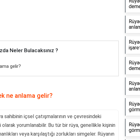
Rüya
dem
Rüya
anlam
Rüya
işare
zda Neler Bulacaksınız ?
Rüya
ama gelir?
dem
Rüyad
anlam
k ne anlama gelir?
Rüyad
görme
a sahibinin içsel çatışmalarının ve çevresindeki
Rüya
 olarak yorumlanabilir. Bu tür bir rüya, genellikle kişinin
görm
anlıkları veya karşılaştığı zorlukları simgeler. Rüyanın