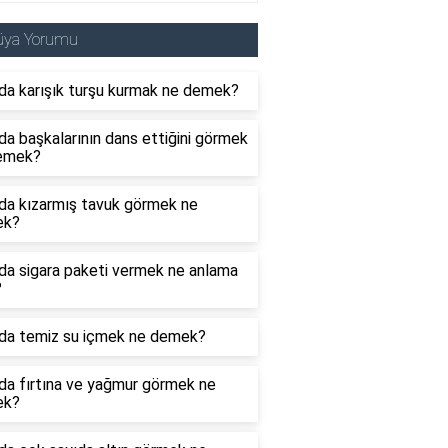
üya Yorumu
da karışık turşu kurmak ne demek?
a başkalarının dans ettiğini görmek
emek?
da kızarmış tavuk görmek ne
ek?
da sigara paketi vermek ne anlama
?
da temiz su içmek ne demek?
da fırtına ve yağmur görmek ne
ek?