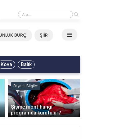
›
Mirkelam - Tavla Sözleri
ÜNLÜK BURÇ
ŞİİR
Kova
Balık
Faydalı Bilgiler
Faydalı Bilgiler
›
Şişme mont hangi
programda kurutulur?
Şofben suyu neden ısı