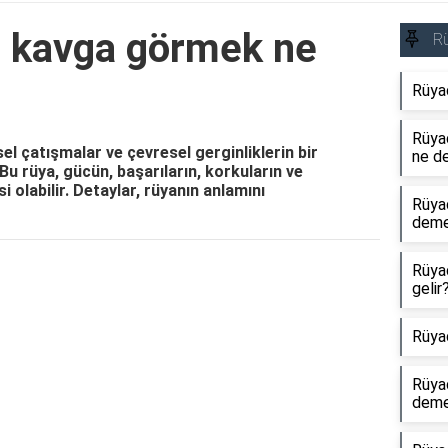
ı kavga görmek ne
R
Rüya
Rüyad
el çatışmalar ve çevresel gerginliklerin bir
ne d
 Bu rüya, gücün, başarıların, korkuların ve
isi olabilir. Detaylar, rüyanın anlamını
Rüya
dem
Rüya
Reklam Alanı
gelir
Rüya
Rüya
dem