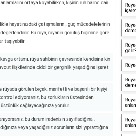
nlamlarını ortaya koyabilirken, kişinin ruh haline dair
Rüya
işare
ikle hayatınızdaki çatışmaların , güç mücadelelerinin
Rüya
dem
 değerlendirilir. Bu rüya, rüyanın görülüş biçimine göre
taşıyabilir:
Rüya
gelir
kavga ortamı, rüya sahibinin çevresinde kendisine kin
Rüya
ut ilişkilerinde ciddi bir gerginlik yaşadığına işaret
Rüya
dem
rüyada görülen bıçak, marifetli ve başarılı bir kişiyi
ontrol ediyorsanız, bu zorlukların üstesinden
Rüya
anlam
ı üstünlük sağlayacağınıza yorulur.
nıyorsanız, bu durum iradenizin zayıfladığına ,
Rüya
anlam
ığınıza veya yaşadığınız sorunların sizi yıprattığına