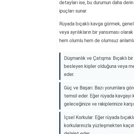
detayları ise, bu durumun daha derin a
ipuçları sunar.
Rüyada bıçaklı kavga görmek, genell
veya ayrılıkların bir yansıması olarak
hem olumlu hem de olumsuz anlamlar 
Düşmanlık ve Çatışma: Bıçaklı bir 
besleyen kişiler olduğuna veya mevc
eder.
Güç ve Başarı: Bazı yorumlara göre 
temsil eder. Eğer rüyada kavgayı k
geleceğinize ve rakiplerinize karş
İçsel Korkular: Eğer rüyada bıçakla
korkularınızla yüzleşmekten kaçınd
delalet eder.