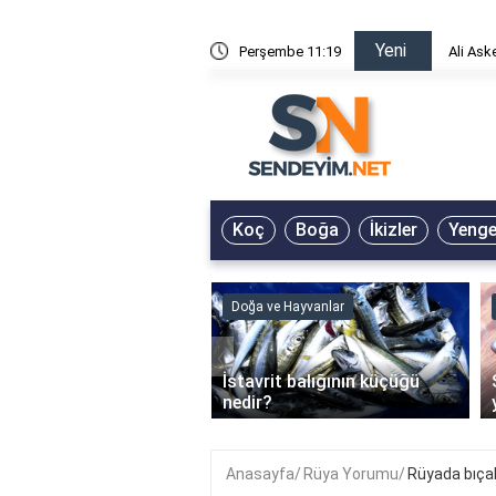
Yeni
risin Önü Sözleri
Perşembe 11:19
Ali Ask
Koç
Boğa
İkizler
Yeng
ve Hayvanlar
Doğa ve Hayvanlar
‹
li en çok hangi iklimde
İstavrit balığının küçüğü
r?
nedir?
Anasayfa
Rüya Yorumu
Rüyada bıçak