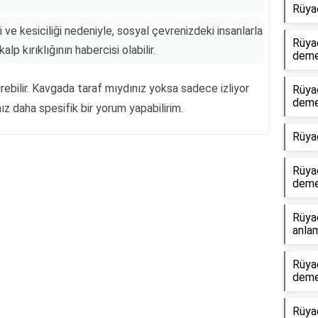
Rüya
ği ve kesiciliği nedeniyle, sosyal çevrenizdeki insanlarla
Rüyad
lp kırıklığının habercisi olabilir.
dem
ebilir. Kavgada taraf mıydınız yoksa sadece izliyor
Rüyad
dem
z daha spesifik bir yorum yapabilirim.
Rüya
Rüya
dem
Reklam Alanı
Rüya
anlam
Rüyad
dem
Rüya