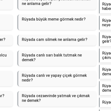
ne anlama gelir?
Rüyad
haber
Rüyada büyük meme görmek nedir?
Rüyad
neye 
Rüya
er?
Rüyada cam silmek ne anlama gelir?
gelir
Rüyad
olcu
Rüyada canlı sarı balık tutmak ne
çıkm
demek?
Rüya
dem
Rüyada canlı ve yapay çiçek görmek
nedir?
Rüya
dem
ar?
Rüyada cezaevinde yatmak ve çıkmak
ne demek?
Rüya