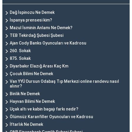
Dağ İspinozu Ne Demek
İspanya prensesi kim?
Mazul İsminin Anlamı Ne Demek?
TEB Tekirdağ Şubesi Şubesi
Ajan Cody Banks Oyuncuları ve Kadrosu
260. Sokak
875. Sokak
Diyarbakır Elazığ Arası Kaç Km
Çocuk Bilimi Ne Demek
Van YYÜ Dursun Odabaş Tıp Merkezi online randevu nasıl
alınır?
Binlik Ne Demek
Hayvan Bilimi Ne Demek
Uçak altı ve kabin bagajı farkı nedir?
Ölümsüz Karanfiller Oyuncuları ve Kadrosu
İftarlık Ne Demek