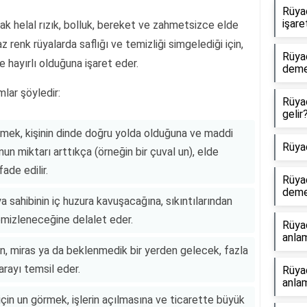
Rüya
işare
k helal rızık, bolluk, bereket ve zahmetsizce elde
 renk rüyalarda saflığı ve temizliği simgelediği için,
Rüya
 hayırlı olduğuna işaret eder.
dem
mlar şöyledir:
Rüya
gelir
mek, kişinin dinde doğru yolda olduğuna ve maddi
Rüya
un miktarı arttıkça (örneğin bir çuval un), elde
ade edilir.
Rüya
dem
 sahibinin iç huzura kavuşacağına, sıkıntılarından
mizleneceğine delalet eder.
Rüya
anlam
n, miras ya da beklenmedik bir yerden gelecek, fazla
rayı temsil eder.
Rüya
anlam
 için un görmek, işlerin açılmasına ve ticarette büyük