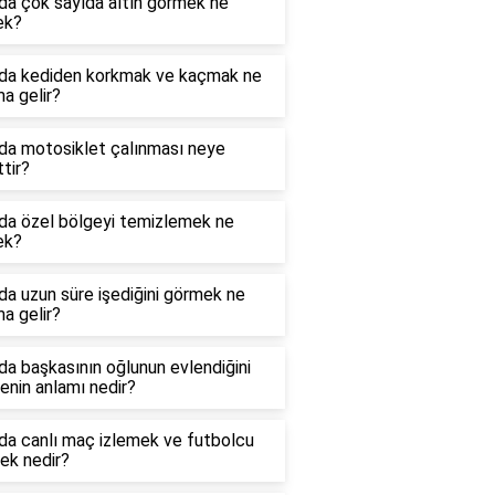
da çok sayıda altın görmek ne
ek?
da kediden korkmak ve kaçmak ne
a gelir?
da motosiklet çalınması neye
ttir?
da özel bölgeyi temizlemek ne
ek?
a uzun süre işediğini görmek ne
a gelir?
a başkasının oğlunun evlendiğini
nin anlamı nedir?
da canlı maç izlemek ve futbolcu
ek nedir?