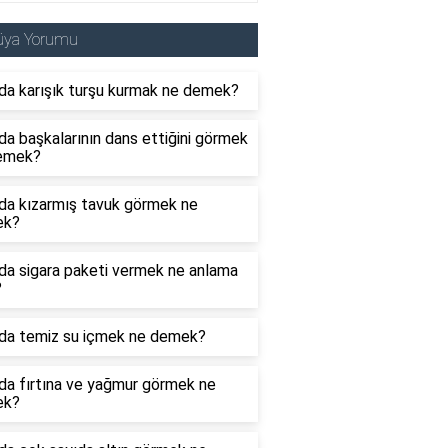
üya Yorumu
da karışık turşu kurmak ne demek?
a başkalarının dans ettiğini görmek
emek?
da kızarmış tavuk görmek ne
ek?
da sigara paketi vermek ne anlama
?
da temiz su içmek ne demek?
da fırtına ve yağmur görmek ne
ek?