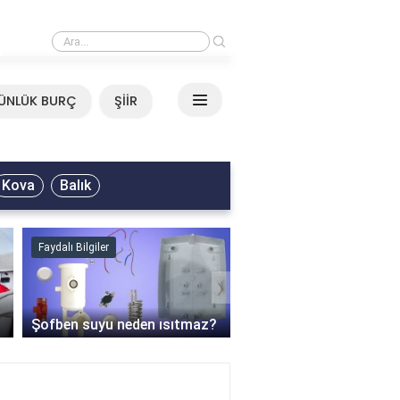
›
Ali Asker - Şu Metrisin Önü Sözleri
ÜNLÜK BURÇ
ŞİİR
Kova
Balık
Faydalı Bilgiler
Blog
›
Modern Villa Kapısı 202
Güvenlik, Tasarım ve Ya
Şofben suyu neden ısıtmaz?
Rehberi