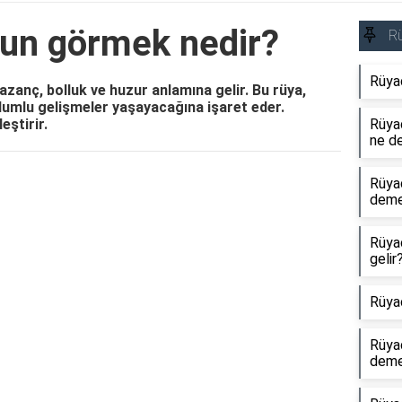
un görmek nedir?
R
Rüya
zanç, bolluk ve huzur anlamına gelir. Bu rüya,
lumlu gelişmeler yaşayacağına işaret eder.
eştirir.
Rüyad
ne d
Rüya
Reklam Alanı
dem
Rüya
gelir
Rüya
Rüya
dem