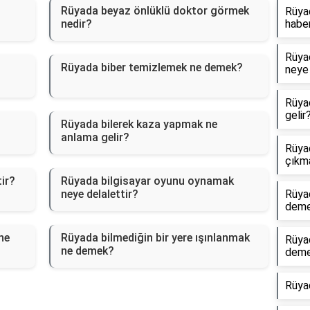
Rüyada beyaz önlüklü doktor görmek
Rüyad
nedir?
haber
Rüyad
Rüyada biber temizlemek ne demek?
neye 
Rüya
gelir
Rüyada bilerek kaza yapmak ne
anlama gelir?
Rüyad
çıkm
tir?
Rüyada bilgisayar oyunu oynamak
neye delalettir?
Rüya
dem
ne
Rüyada bilmediğin bir yere ışınlanmak
Rüya
ne demek?
dem
Rüya