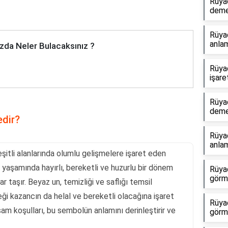
Rüya
dem
Rüya
anlam
zda Neler Bulacaksınız ?
Rüya
işare
Rüya
dem
dir?
Rüyad
anlam
itli alanlarında olumlu gelişmelere işaret eden
n yaşamında hayırlı, bereketli ve huzurlu bir dönem
Rüyad
görme
r taşır. Beyaz un, temizliği ve saflığı temsil
eği kazancın da helal ve bereketli olacağına işaret
Rüya
şam koşulları, bu sembolün anlamını derinleştirir ve
görm