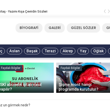
‹
rtaş - Yazımı Kışa Çevirdin Sözleri
BİYOGRAFİ
GALERİ
GÜZEL SÖZLER
G
eç
Aslan
Başak
Terazi
Akrep
Yay
Oğlak
Faydalı Bilgiler
Faydalı Bilgiler
İSKİ abonelik iptali nasıl
Şişme mont hangi
yapılır?
programda kurutulur?
z un görmek nedir?