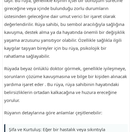
taşır. Bu rüya, genellikle kişinin içsel bir dönüşüm sürecine
gireceğine veya içinde bulunduğu zorlu durumların
üstesinden geleceğine dair umut verici bir işaret olarak
değerlendirilir. Rüya sahibi, bu sembol aracılığıyla sağlığına
kavuşma, destek alma ya da hayatında önemli bir değişiklik
yaşama arzusunu yansıtıyor olabilir. Özellikle sağlıkla ilgili
kaygılar taşıyan bireyler için bu rüya, psikolojik bir
rahatlama sağlayabilir.
Rüyada beyaz önlüklü doktor görmek, genellikle iyileşmeye,
sorunların çözüme kavuşmasına ve bilge bir kişiden alınacak
yardıma işaret eder . Bu rüya, rüya sahibinin hayatındaki
belirsizliklerin ortadan kalkacağına ve huzura ereceğine
yorulur.
Rüyanın detaylarına göre anlamlar çeşitlenebilir:
Şifa ve Kurtuluş: Eğer bir hastalık veya sıkıntıyla