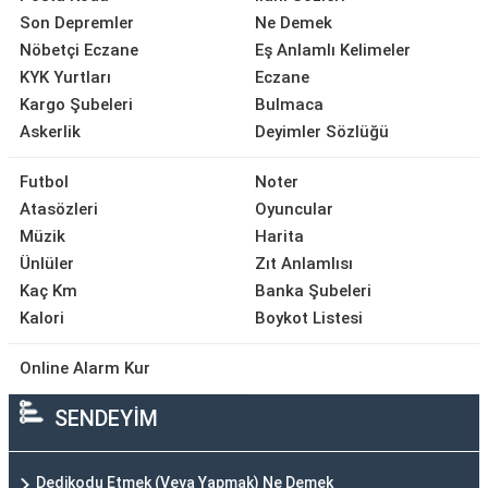
Son Depremler
Ne Demek
Nöbetçi Eczane
Eş Anlamlı Kelimeler
KYK Yurtları
Eczane
Kargo Şubeleri
Bulmaca
Askerlik
Deyimler Sözlüğü
Futbol
Noter
Atasözleri
Oyuncular
Müzik
Harita
Ünlüler
Zıt Anlamlısı
Kaç Km
Banka Şubeleri
Kalori
Boykot Listesi
Online Alarm Kur
SENDEYİM
Dedikodu Etmek (Veya Yapmak) Ne Demek