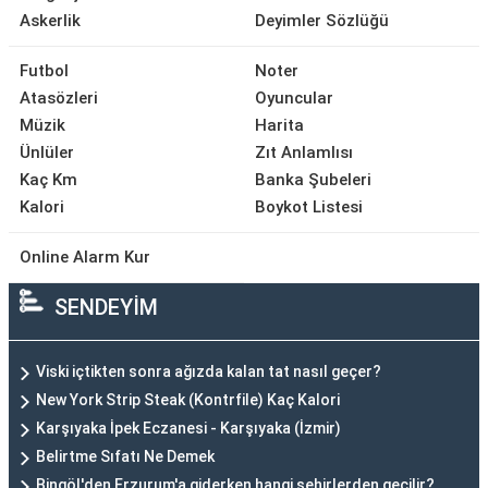
Askerlik
Deyimler Sözlüğü
Futbol
Noter
Atasözleri
Oyuncular
Müzik
Harita
Ünlüler
Zıt Anlamlısı
Kaç Km
Banka Şubeleri
Kalori
Boykot Listesi
Online Alarm Kur
SENDEYİM
Viski içtikten sonra ağızda kalan tat nasıl geçer?
New York Strip Steak (Kontrfile) Kaç Kalori
Karşıyaka İpek Eczanesi - Karşıyaka (İzmir)
Belirtme Sıfatı Ne Demek
Bingöl'den Erzurum'a giderken hangi şehirlerden geçilir?