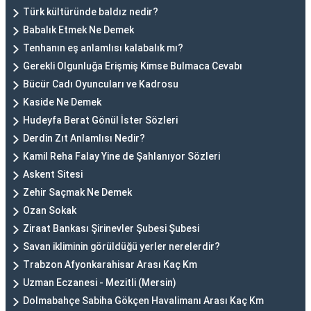
Türk kültüründe baldız nedir?
Babalık Etmek Ne Demek
Tenhanın eş anlamlısı kalabalık mı?
Gerekli Olgunluğa Erişmiş Kimse Bulmaca Cevabı
Bücür Cadı Oyuncuları ve Kadrosu
Kaside Ne Demek
Hudeyfa Berat Gönül İster Sözleri
Derdin Zıt Anlamlısı Nedir?
Kamil Reha Falay Yine de Şahlanıyor Sözleri
Askent Sitesi
Zehir Saçmak Ne Demek
Ozan Sokak
Ziraat Bankası Şirinevler Şubesi Şubesi
Savan ikliminin görüldüğü yerler nerelerdir?
Trabzon Afyonkarahisar Arası Kaç Km
Uzman Eczanesi - Mezitli (Mersin)
Dolmabahçe Sabiha Gökçen Havalimanı Arası Kaç Km