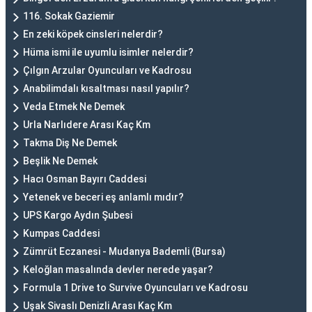
116. Sokak Gaziemir
En zeki köpek cinsleri nelerdir?
Hüma ismi ile uyumlu isimler nelerdir?
Çılgın Arzular Oyuncuları ve Kadrosu
Anabilimdalı kısaltması nasıl yapılır?
Veda Etmek Ne Demek
Urla Narlıdere Arası Kaç Km
Takma Diş Ne Demek
Beşlik Ne Demek
Hacı Osman Bayırı Caddesi
Yetenek ve beceri eş anlamlı mıdır?
UPS Kargo Aydın Şubesi
Kumpas Caddesi
Zümrüt Eczanesi - Mudanya Bademli (Bursa)
Keloğlan masalında devler nerede yaşar?
Formula 1 Drive to Survive Oyuncuları ve Kadrosu
Uşak Sivaslı Denizli Arası Kaç Km