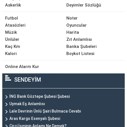
Askerlik
Deyimler Sözlüğü
Futbol
Noter
Atasözleri
Oyuncular
Müzik
Harita
Ünlüler
Zıt Anlamlısı
Kaç Km
Banka Şubeleri
Kalori
Boykot Listesi
Online Alarm Kur
SENDEYİM
İNG Bank Göztepe Şubesi Şubesi
Uymak Eş Anlamlısı
Lale Devrinin Ünlü Şairi Bulmaca Cevabı
Aras Kargo Esenyalı Şubesi
Circi İsminin Anlamı Ne Demek?