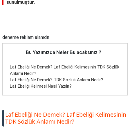
sunulmuştur.
Reklam Alanı
deneme reklam alanıdır
Bu Yazımızda Neler Bulacaksınız ?
Laf Ebeliği Ne Demek? Laf Ebeliği Kelimesinin TDK Sözlük
Anlamı Nedir?
Laf Ebeliği Ne Demek? TDK Sözlük Anlamı Nedir?
Laf Ebeliği Kelimesi Nasıl Yazılır?
Laf Ebeliği Ne Demek? Laf Ebeliği Kelimesinin
TDK Sözlük Anlamı Nedir?