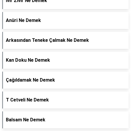
Ivır Zıvır Ne Demek
Anüri Ne Demek
Arkasından Teneke Çalmak Ne Demek
Kan Doku Ne Demek
Çağıldamak Ne Demek
T Cetveli Ne Demek
Balsam Ne Demek