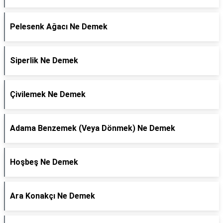
Pelesenk Ağacı Ne Demek
Siperlik Ne Demek
Çivilemek Ne Demek
Adama Benzemek (Veya Dönmek) Ne Demek
Hoşbeş Ne Demek
Ara Konakçı Ne Demek