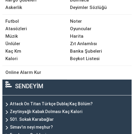
Kargo Şubeleri
Bulmaca
Askerlik
Deyimler Sözlüğü
Futbol
Noter
Atasözleri
Oyuncular
Müzik
Harita
Ünlüler
Zıt Anlamlısı
Kaç Km
Banka Şubeleri
Kalori
Boykot Listesi
Online Alarm Kur
SENDEYİM
Attack On Titan Türkçe Dublaj Kaç Bölüm?
Zeytinyağlı Kabak Dolması Kaç Kalori
501. Sokak Karabağlar
Simav'ın neyi meşhur?