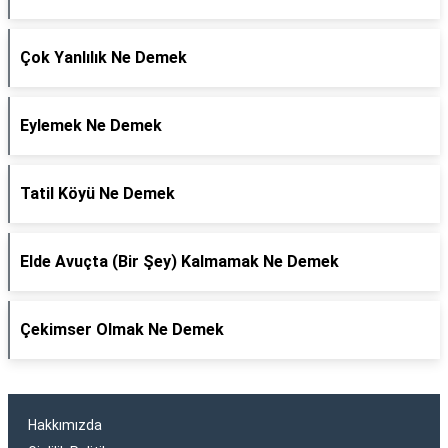
Çok Yanlılık Ne Demek
Eylemek Ne Demek
Tatil Köyü Ne Demek
Elde Avuçta (Bir Şey) Kalmamak Ne Demek
Çekimser Olmak Ne Demek
Hakkımızda