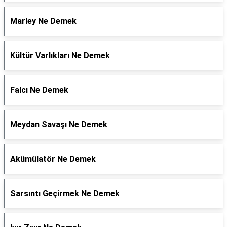
Marley Ne Demek
Kültür Varlıkları Ne Demek
Falcı Ne Demek
Meydan Savaşı Ne Demek
Akümülatör Ne Demek
Sarsıntı Geçirmek Ne Demek