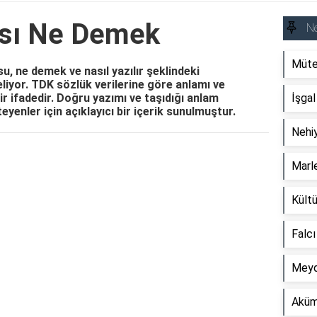
sı Ne Demek
N
Müte
 ne demek ve nasıl yazılır şeklindeki
iyor. TDK sözlük verilerine göre anlamı ve
ir ifadedir. Doğru yazımı ve taşıdığı anlam
İşga
eyenler için açıklayıcı bir içerik sunulmuştur.
Nehi
Reklam Alanı
Marl
Kültü
Falc
Meyd
Aküm