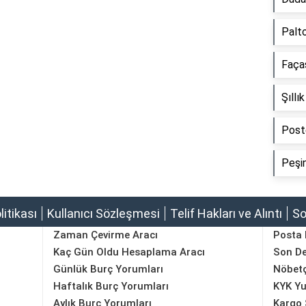
Palt
Faça
Şıll
Post
Peşi
olitikası
Kullanıcı Sözleşmesi
Telif Hakları ve Alıntı
So
Zaman Çevirme Aracı
Posta
Kaç Gün Oldu Hesaplama Aracı
Son D
Günlük Burç Yorumları
Nöbetç
Haftalık Burç Yorumları
KYK Yu
Aylık Burç Yorumları
Kargo 