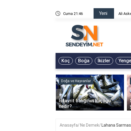
Yeni
risin Önü Sözleri
Cuma 21:46
Ali Ask
Koç
Boğa
İkizler
Yeng
ve Hayvanlar
Doğa ve Hayvanlar
‹
li en çok hangi iklimde
İstavrit balığının küçüğü
r?
nedir?
Anasayfa
Ne Demek
Lahana Sarmas