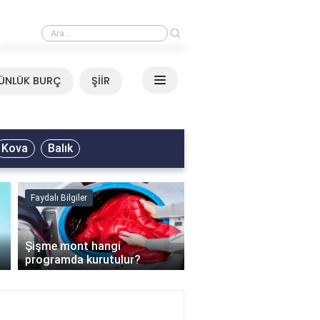
›
Mirkelam - Tavla Sözleri
ÜNLÜK BURÇ
ŞİİR
Kova
Balık
Faydalı Bilgiler
Faydalı Bilgiler
›
Şişme mont hangi
programda kurutulur?
Şofben suyu neden ısı