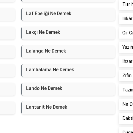
Titr
Laf Ebeliği Ne Demek
İnkâ
Lakçı Ne Demek
Gır 
Yazı
Lalanga Ne Demek
İhza
Lambalama Ne Demek
Zifi
Lando Ne Demek
Tazi
Ne D
Lantanit Ne Demek
Dakt
Duda