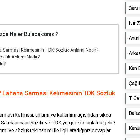
Sars
Ivır 
zda Neler Bulacaksınız ?
Anür
Sarması Kelimesinin TDK Sözlük Anlamı Nedir?
Arka
zlük Anlamı Nedir?
ır?
Kan 
Çağı
 Lahana Sarması Kelimesinin TDK Sözlük
T Ce
Bals
ması kelimesi, anlamı ve kullanımı açısından sıkça
a Sarması nasıl yazılır ve TDK'ye göre ne anlama gelir?
Kanu
ı ve sözlükteki tanımı ile ilgili aradığınız cevaplar