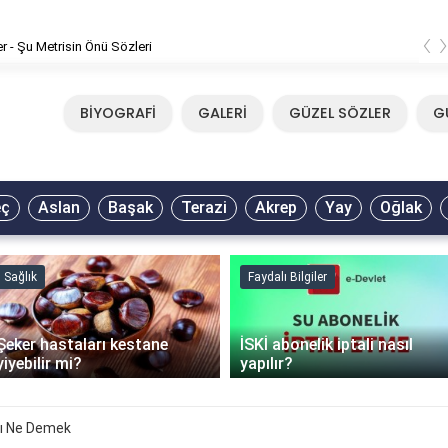
‹
er - Şu Metrisin Önü Sözleri
BİYOGRAFİ
GALERİ
GÜZEL SÖZLER
G
eç
Aslan
Başak
Terazi
Akrep
Yay
Oğlak
Sağlık
Faydalı Bilgiler
Şeker hastaları kestane
İSKİ abonelik iptali nasıl
yiyebilir mi?
yapılır?
ı Ne Demek