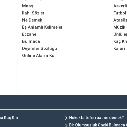
Maaş
Askerl
İlahi Sözleri
Futbol
Ne Demek
Atasöz
Eş Anlamlı Kelimeler
Müzik
Eczane
Ünlüle
Bulmaca
Kaç K
Deyimler Sözlüğü
Kalori
Online Alarm Kur
ası Kaç Km
Hukukta teferruat ne demek?
Bir Olumsuzluk Öneki Bulmaca 