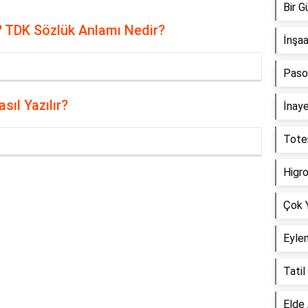
Bir 
 TDK Sözlük Anlamı Nedir?
İnşa
Paso
ıl Yazılır?
İnay
Tote
Higr
Reklam Alanı
Çok 
Eyle
Tati
Elde