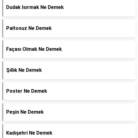
Dudak Isırmak Ne Demek
Paltosuz Ne Demek
Façası Olmak Ne Demek
Şıllık Ne Demek
Poster Ne Demek
Peşin Ne Demek
Kadışehri Ne Demek