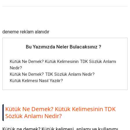
Reklam Alanı
deneme reklam alanıdır
Bu Yazımızda Neler Bulacaksınız ?
Kütük Ne Demek? Kütük Kelimesinin TDK Sözlük Anlamı
Nedir?
Kütük Ne Demek? TDK Sözlük Anlamı Nedir?
Kütük Kelimesi Nasıl Yazılır?
Kütük Ne Demek? Kütük Kelimesinin TDK
Sözlük Anlamı Nedir?
Kütük ne demek? Kütük kelimesi, anlamı ve kullanımı