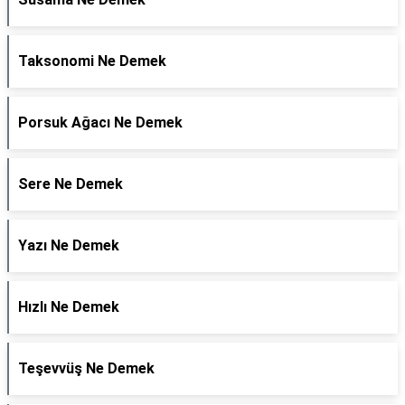
Taksonomi Ne Demek
Porsuk Ağacı Ne Demek
Sere Ne Demek
Yazı Ne Demek
Hızlı Ne Demek
Teşevvüş Ne Demek