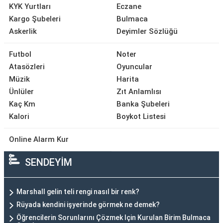
KYK Yurtları
Eczane
Kargo Şubeleri
Bulmaca
Askerlik
Deyimler Sözlüğü
Futbol
Noter
Atasözleri
Oyuncular
Müzik
Harita
Ünlüler
Zıt Anlamlısı
Kaç Km
Banka Şubeleri
Kalori
Boykot Listesi
Online Alarm Kur
SENDEYİM
Marshall gelin teli rengi nasıl bir renk?
Rüyada kendini işyerinde görmek ne demek?
Öğrencilerin Sorunlarını Çözmek Için Kurulan Birim Bulmaca