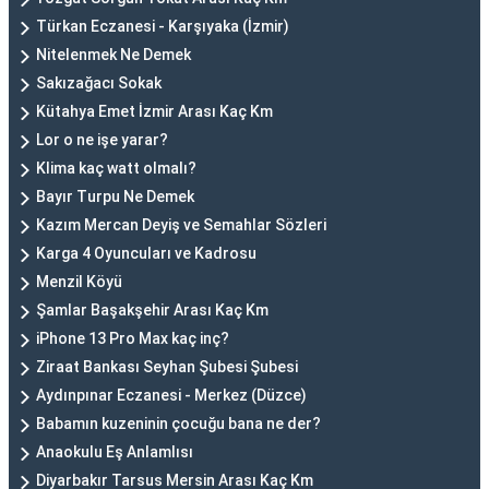
Türkan Eczanesi - Karşıyaka (İzmir)
Nitelenmek Ne Demek
Sakızağacı Sokak
Kütahya Emet İzmir Arası Kaç Km
Lor o ne işe yarar?
Klima kaç watt olmalı?
Bayır Turpu Ne Demek
Kazım Mercan Deyiş ve Semahlar Sözleri
Karga 4 Oyuncuları ve Kadrosu
Menzil Köyü
Şamlar Başakşehir Arası Kaç Km
iPhone 13 Pro Max kaç inç?
Ziraat Bankası Seyhan Şubesi Şubesi
Aydınpınar Eczanesi - Merkez (Düzce)
Babamın kuzeninin çocuğu bana ne der?
Anaokulu Eş Anlamlısı
Diyarbakır Tarsus Mersin Arası Kaç Km