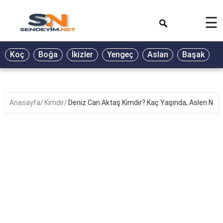
×
☰
BİYOGRAFİ
Koç
Boğa
İkizler
Yengeç
Aslan
Başak
T
GALERİ
GÜZEL
SÖZLER
Anasayfa
Kimdir
Deniz Can Aktaş Kimdir? Kaç Yaşında, Aslen Nereli
GÜNLÜK
BURÇ
ŞİİR
RÜYA
TABİRLERİ
TÜRKÜ
SÖZLERİ
YEMEK