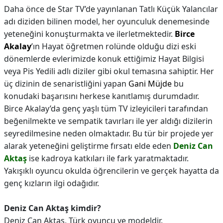
Daha önce de Star TV’de yayınlanan Tatlı Küçük Yalancılar
adı diziden bilinen model, her oyunculuk denemesinde
yeteneğini konuşturmakta ve ilerletmektedir.
Birce
Akalay
’ın Hayat öğretmen rolünde olduğu dizi eski
dönemlerde evlerimizde konuk ettiğimiz Hayat Bilgisi
veya Pis Yedili adlı diziler gibi okul temasına sahiptir. Her
üç dizinin de senaristliğini yapan
Gani Müjde
bu
konudaki başarısını herkese kanıtlamış durumdadır.
Birce Akalay’da genç yaşlı tüm TV izleyicileri tarafından
beğenilmekte ve sempatik tavırları ile yer aldığı dizilerin
seyredilmesine neden olmaktadır. Bu tür bir projede yer
alarak yeteneğini geliştirme fırsatı elde eden
Deniz Can
Aktaş
ise kadroya katkıları ile fark yaratmaktadır.
Yakışıklı oyuncu okulda öğrencilerin ve gerçek hayatta da
genç kızların ilgi odağıdır.
Deniz Can Aktaş kimdir?
Deniz Can Aktaş, Türk oyuncu ve modeldir.