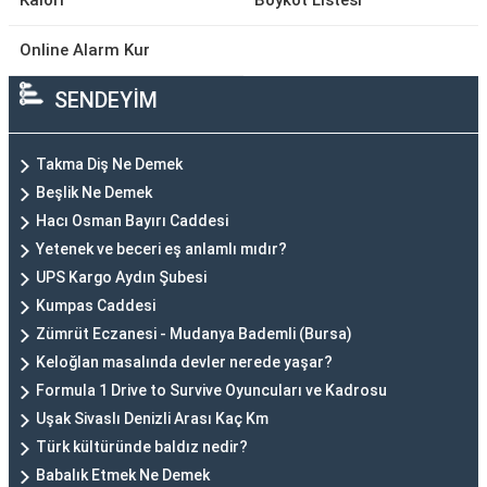
Kalori
Boykot Listesi
Online Alarm Kur
SENDEYİM
Takma Diş Ne Demek
Beşlik Ne Demek
Hacı Osman Bayırı Caddesi
Yetenek ve beceri eş anlamlı mıdır?
UPS Kargo Aydın Şubesi
Kumpas Caddesi
Zümrüt Eczanesi - Mudanya Bademli (Bursa)
Keloğlan masalında devler nerede yaşar?
Formula 1 Drive to Survive Oyuncuları ve Kadrosu
Uşak Sivaslı Denizli Arası Kaç Km
Türk kültüründe baldız nedir?
Babalık Etmek Ne Demek