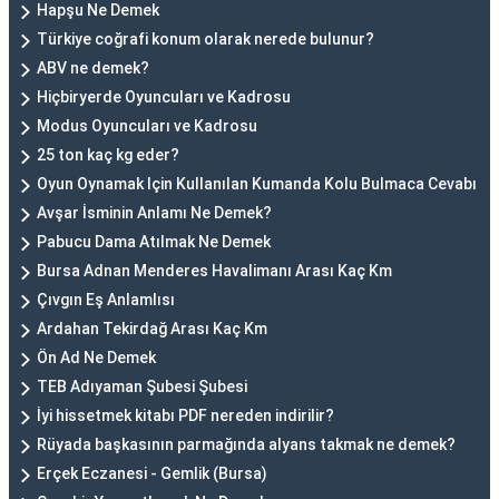
Hapşu Ne Demek
Türkiye coğrafi konum olarak nerede bulunur?
ABV ne demek?
Hiçbiryerde Oyuncuları ve Kadrosu
Modus Oyuncuları ve Kadrosu
25 ton kaç kg eder?
Oyun Oynamak Için Kullanılan Kumanda Kolu Bulmaca Cevabı
Avşar İsminin Anlamı Ne Demek?
Pabucu Dama Atılmak Ne Demek
Bursa Adnan Menderes Havalimanı Arası Kaç Km
Çıvgın Eş Anlamlısı
Ardahan Tekirdağ Arası Kaç Km
Ön Ad Ne Demek
TEB Adıyaman Şubesi Şubesi
İyi hissetmek kitabı PDF nereden indirilir?
Rüyada başkasının parmağında alyans takmak ne demek?
Erçek Eczanesi - Gemlik (Bursa)