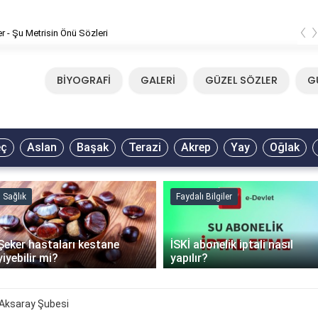
‹
er - Şu Metrisin Önü Sözleri
BİYOGRAFİ
GALERİ
GÜZEL SÖZLER
G
eç
Aslan
Başak
Terazi
Akrep
Yay
Oğlak
Sağlık
Faydalı Bilgiler
Şeker hastaları kestane
İSKİ abonelik iptali nasıl
yiyebilir mi?
yapılır?
Aksaray Şubesi