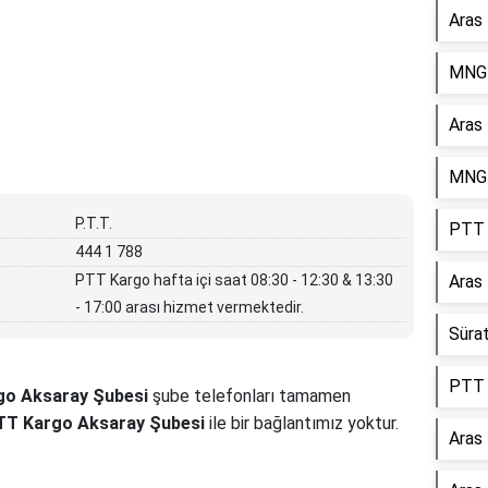
Aras
MNG 
Aras
MNG 
P.T.T.
PTT 
444 1 788
PTT Kargo hafta içi saat 08:30 - 12:30 & 13:30
Aras
- 17:00 arası hizmet vermektedir.
Süra
PTT 
o Aksaray Şubesi
şube telefonları tamamen
TT Kargo Aksaray Şubesi
ile bir bağlantımız yoktur.
Aras