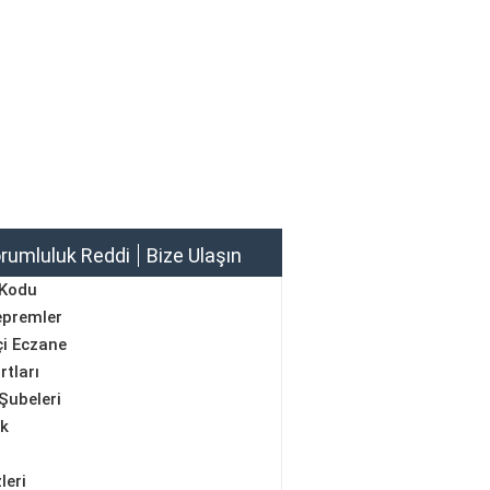
rumluluk Reddi
Bize Ulaşın
 Kodu
epremler
i Eczane
rtları
Şubeleri
ik
leri