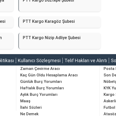
ya
PTT Kargo Düztepe Şubesi
esi
PTT Kargo Karagöz Şubesi
n
PTT Kargo Nizip Adliye Şubesi
olitikası
Kullanıcı Sözleşmesi
Telif Hakları ve Alıntı
So
Zaman Çevirme Aracı
Posta
Kaç Gün Oldu Hesaplama Aracı
Son D
Günlük Burç Yorumları
Nöbetç
Haftalık Burç Yorumları
KYK Yu
Aylık Burç Yorumları
Kargo 
Maaş
Askerl
İlahi Sözleri
Futbol
Ne Demek
Atasöz