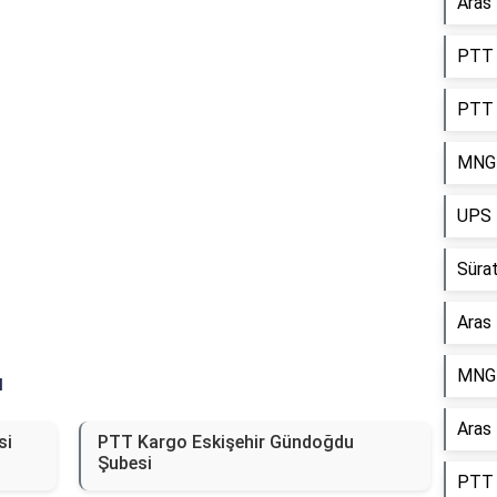
Aras 
Reklam Alanı
PTT 
PTT 
MNG 
UPS 
Sürat
Aras
MNG 
ı
Aras
si
PTT Kargo Eskişehir Gündoğdu
Şubesi
PTT 