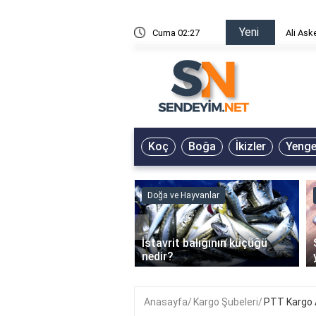
Yeni
risin Önü Sözleri
Cuma 02:27
Ali Ask
Koç
Boğa
İkizler
Yeng
ve Hayvanlar
Doğa ve Hayvanlar
‹
li en çok hangi iklimde
İstavrit balığının küçüğü
r?
nedir?
Anasayfa
Kargo Şubeleri
PTT Kargo 