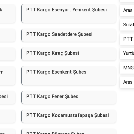
k
PTT Kargo Esenyurt Yenikent Şubesi
Aras
Süra
PTT Kargo Saadetdere Şubesi
PTT 
PTT Kargo Kıraç Şubesi
Yurti
MNG 
ım
PTT Kargo Esenkent Şubesi
Aras
besi
PTT Kargo Fener Şubesi
PTT Kargo Kocamustafapaşa Şubesi