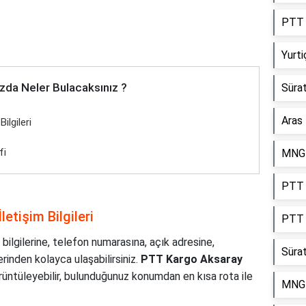
PTT 
Yurt
zda Neler Bulacaksınız ?
Sürat
Aras
ilgileri
fi
MNG 
PTT K
etişim Bilgileri
PTT 
 bilgilerine, telefon numarasına, açık adresine,
Süra
rinden kolayca ulaşabilirsiniz.
PTT Kargo Aksaray
örüntüleyebilir, bulunduğunuz konumdan en kısa rota ile
MNG 
.