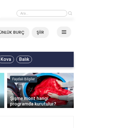
›
Mirkelam - Tavla Sözleri
ÜNLÜK BURÇ
ŞİİR
Kova
Balık
Faydalı Bilgiler
Faydalı Bilgiler
›
Şişme mont hangi
programda kurutulur?
Şofben suyu neden ısı