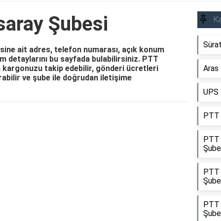
saray Şubesi
Ka
Süra
ine ait adres, telefon numarası, açık konum
işim detaylarını bu sayfada bulabilirsiniz. PTT
kargonuzu takip edebilir, gönderi ücretleri
Aras 
ırabilir ve şube ile doğrudan iletişime
UPS 
PTT 
Reklam Alanı
PTT 
Şube
PTT 
Şube
PTT K
Şube