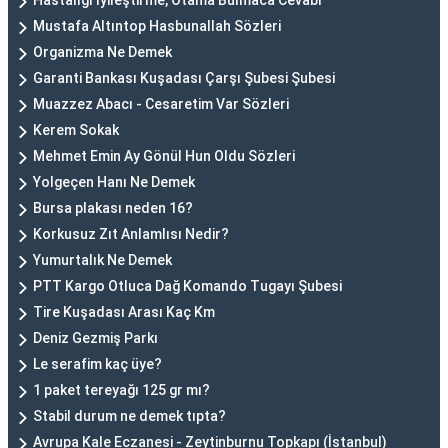
Hastalığı Iyileştirme, Otama Bulmaca Cevabı
Mustafa Altıntop Hasbunallah Sözleri
Organizma Ne Demek
Garanti Bankası Kuşadası Çarşı Şubesi Şubesi
Muazzez Abacı - Cesaretim Var Sözleri
Kerem Sokak
Mehmet Emin Ay Gönül Hun Oldu Sözleri
Yolgeçen Hanı Ne Demek
Bursa plakası neden 16?
Korkusuz Zıt Anlamlısı Nedir?
Yumurtalık Ne Demek
PTT Kargo Otluca Dağ Komando Tugayı Şubesi
Tire Kuşadası Arası Kaç Km
Deniz Gezmiş Parkı
Le serafim kaç üye?
1 paket tereyağı 125 gr mı?
Stabil durum ne demek tıpta?
Avrupa Kale Eczanesi - Zeytinburnu Topkapı (İstanbul)