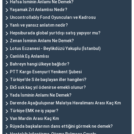
Hafsa İsminin Anlamı Ne Demek?
Yaşamak Zıt Anlamlısı Nedir?
Uncontrollably Fond Oyuncuları ve Kadrosu
Yanlı ve yansız anlatım nedir?
Hepsiburada global yurtdışı satış yapıyor mu?
Zenan İsminin Anlamı Ne Demek?
Lotus Eczanesi - Beylikdüzü Yakuplu (İstanbul)
Canlılık Eş Anlamlısı
Bahreyn hangi ülkeye bağlıdır?
PTT Kargo Esenyurt Yenikent Şubesi
Türkiye'de S ile başlayan iller hangileri?
Ek5 ssk kaç yıl ödenirse emekli olunur?
Yada İsminin Anlamı Ne Demek?
Darende Aşağıulupınar Malatya Havalimanı Arası Kaç Km
Türkiye EMK ne iş yapar?
Van Mardin Arası Kaç Km
Rüyada başkalarının dans ettiğini görmek ne demek?