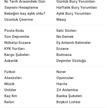
İki Tarih Arasındaki Gün
Günlük Burç Yorumları
Sayısını Hesaplama
Haftalık Burç Yorumları
Bebeğim kaç aylık oldu?
Aylık Burç Yorumları
Uzunluk Çevirme
Maaş
Posta Kodu
İlahi Sözleri
Son Depremler
Ne Demek
Nöbetçi Eczane
Eş Anlamlı Kelimeler
KYK Yurtları
Eczane
Kargo Şubeleri
Bulmaca
Askerlik
Deyimler Sözlüğü
Futbol
Noter
Atasözleri
Oyuncular
Müzik
Harita
Ünlüler
Zıt Anlamlısı
Kaç Km
Banka Şubeleri
Kalori
Boykot Listesi