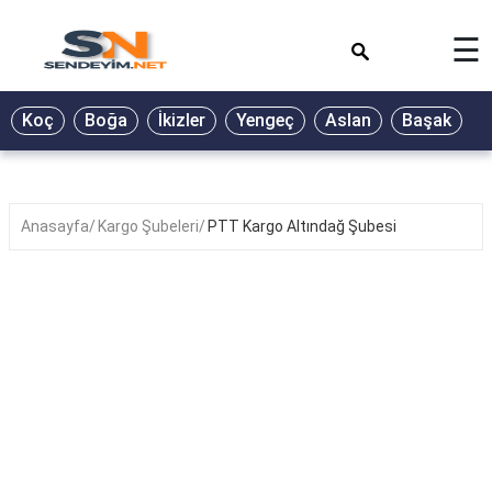
×
☰
BİYOGRAFİ
Koç
Boğa
İkizler
Yengeç
Aslan
Başak
T
GALERİ
GÜZEL
SÖZLER
Anasayfa
Kargo Şubeleri
PTT Kargo Altındağ Şubesi
GÜNLÜK
BURÇ
ŞİİR
RÜYA
TABİRLERİ
TÜRKÜ
SÖZLERİ
YEMEK