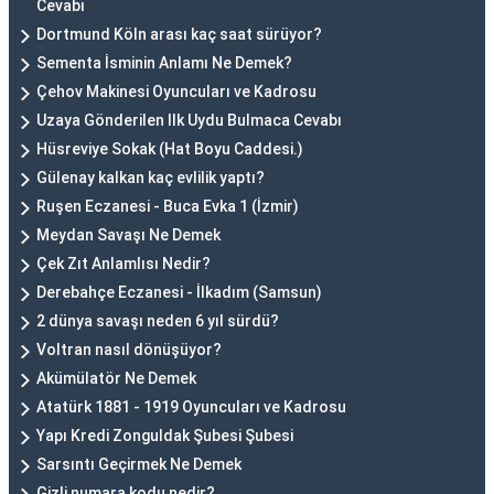
Cevabı
Dortmund Köln arası kaç saat sürüyor?
Sementa İsminin Anlamı Ne Demek?
Çehov Makinesi Oyuncuları ve Kadrosu
Uzaya Gönderilen Ilk Uydu Bulmaca Cevabı
Hüsreviye Sokak (Hat Boyu Caddesi.)
Gülenay kalkan kaç evlilik yaptı?
Ruşen Eczanesi - Buca Evka 1 (İzmir)
Meydan Savaşı Ne Demek
Çek Zıt Anlamlısı Nedir?
Derebahçe Eczanesi - İlkadım (Samsun)
2 dünya savaşı neden 6 yıl sürdü?
Voltran nasıl dönüşüyor?
Akümülatör Ne Demek
Atatürk 1881 - 1919 Oyuncuları ve Kadrosu
Yapı Kredi Zonguldak Şubesi Şubesi
Sarsıntı Geçirmek Ne Demek
Gizli numara kodu nedir?