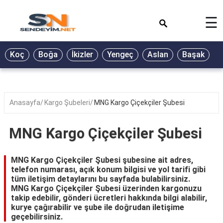
×
☰
BİYOGRAFİ
Koç
Boğa
İkizler
Yengeç
Aslan
Başak
T
GALERİ
GÜZEL
SÖZLER
Anasayfa
Kargo Şubeleri
MNG Kargo Çiçekçiler Şubesi
GÜNLÜK
BURÇ
MNG Kargo Çiçekçiler Şubesi
ŞİİR
MNG Kargo Çiçekçiler Şubesi şubesine ait adres,
RÜYA
telefon numarası, açık konum bilgisi ve yol tarifi gibi
TABİRLERİ
tüm iletişim detaylarını bu sayfada bulabilirsiniz.
MNG Kargo Çiçekçiler Şubesi üzerinden kargonuzu
TÜRKÜ
takip edebilir, gönderi ücretleri hakkında bilgi alabilir,
SÖZLERİ
kurye çağırabilir ve şube ile doğrudan iletişime
geçebilirsiniz.
YEMEK