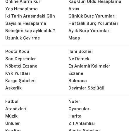
Online Alarm Kur
Kaç Gün Oldu Hesaplama
Yaş Hesaplama
Aracı
İki Tarih Arasındaki Gün
Günlük Burç Yorumları
Sayısını Hesaplama
Haftalık Burç Yorumları
Bebeğim kaç aylık oldu?
Aylık Burç Yorumları
Uzunluk Çevirme
Maaş
Posta Kodu
İlahi Sözleri
Son Depremler
Ne Demek
Nöbetçi Eczane
Eş Anlamlı Kelimeler
KYK Yurtları
Eczane
Kargo Şubeleri
Bulmaca
Askerlik
Deyimler Sözlüğü
Futbol
Noter
Atasözleri
Oyuncular
Müzik
Harita
Ünlüler
Zıt Anlamlısı
Kaç Km
Banka Şubeleri