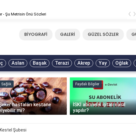
‹
er - Şu Metrisin Önü Sözleri
BİYOGRAFİ
GALERİ
GÜZEL SÖZLER
G
eç
Aslan
Başak
Terazi
Akrep
Yay
Oğlak
Sağlık
Faydalı Bilgiler
Şeker hastaları kestane
İSKİ abonelik iptali nasıl
yiyebilir mi?
yapılır?
Kestel Şubesi