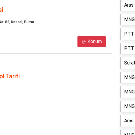
Aras
si
MNG 
o: 82, Kestel, Bursa
PTT K
Konum
PTT 
Süra
l Tarifi
MNG 
MNG 
MNG 
Aras