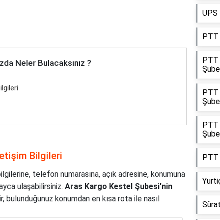
UPS 
PTT 
PTT 
zda Neler Bulacaksınız ?
Şube
gileri
PTT 
Şube
PTT K
Şube
tişim Bilgileri
PTT 
bilgilerine, telefon numarasına, açık adresine, konumuna
Yurt
yca ulaşabilirsiniz.
Aras Kargo Kestel Şubesi'nin
lir, bulunduğunuz konumdan en kısa rota ile nasıl
Sürat