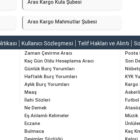
Aras Kargo Kula Şubesi
Aras Kargo Mahmutlar Şubesi
olitikası
Kullanıcı Sözleşmesi
Telif Hakları ve Alıntı
So
Zaman Çevirme Aracı
Posta
Kaç Gün Oldu Hesaplama Aracı
Son D
Günlük Burç Yorumları
Nöbetç
Haftalık Burç Yorumları
KYK Yu
Aylık Burç Yorumları
Kargo 
Maaş
Askerl
İlahi Sözleri
Futbol
Ne Demek
Atasöz
Eş Anlamlı Kelimeler
Müzik
Eczane
Ünlüle
Bulmaca
Kaç K
Deyimler Sözlüğü
Kalori