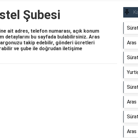
stel Şubesi
Ka
Süra
ne ait adres, telefon numarası, açık konum
işim detaylarını bu sayfada bulabilirsiniz. Aras
rgonuzu takip edebilir, gönderi ücretleri
Aras
ırabilir ve şube ile doğrudan iletişime
Süra
Yurti
Reklam Alanı
Süra
Aras
Süra
Aras 