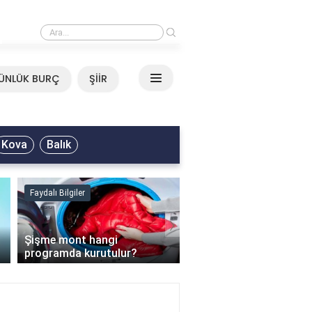
›
Mirkelam - Tavla Sözleri
ÜNLÜK BURÇ
ŞİİR
Kova
Balık
Faydalı Bilgiler
Faydalı Bilgiler
›
Şişme mont hangi
programda kurutulur?
Şofben suyu neden ısı