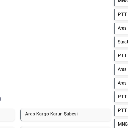
MNG 
Reklam Alanı
PTT 
Aras
Süra
PTT 
Aras
Aras 
PTT 
ı
PTT 
Aras Kargo Karun Şubesi
MNG 