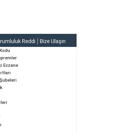
rumluluk Reddi
Bize Ulaşın
 Kodu
epremler
i Eczane
rtları
Şubeleri
ik
leri
r
m