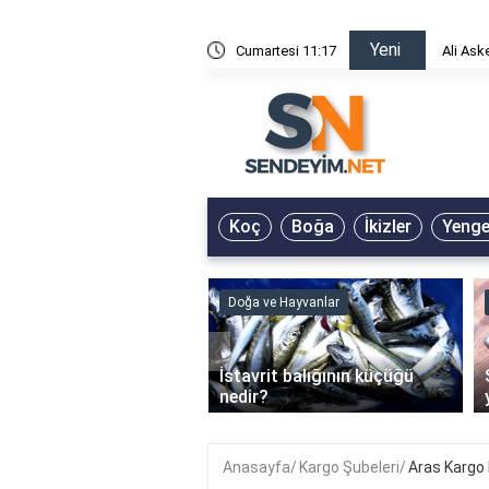
Yeni
risin Önü Sözleri
Cumartesi 11:17
Ali Ask
Koç
Boğa
İkizler
Yeng
ve Hayvanlar
Doğa ve Hayvanlar
‹
li en çok hangi iklimde
İstavrit balığının küçüğü
r?
nedir?
Anasayfa
Kargo Şubeleri
Aras Kargo 