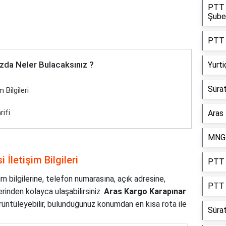
PTT K
Şube
PTT 
zda Neler Bulacaksınız ?
Yurt
Sürat
 Bilgileri
rifi
Aras
MNG 
İletişim Bilgileri
PTT K
im bilgilerine, telefon numarasına, açık adresine,
PTT 
rinden kolayca ulaşabilirsiniz.
Aras Kargo Karapınar
örüntüleyebilir, bulunduğunuz konumdan en kısa rota ile
Süra
.