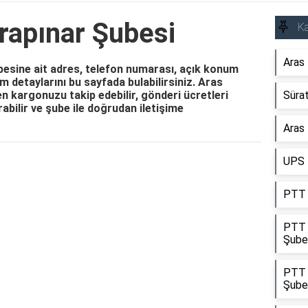
rapınar Şubesi
Ka
Aras
esine ait adres, telefon numarası, açık konum
işim detaylarını bu sayfada bulabilirsiniz. Aras
 kargonuzu takip edebilir, gönderi ücretleri
Süra
ırabilir ve şube ile doğrudan iletişime
Aras 
UPS 
Reklam Alanı
PTT 
PTT 
Şube
PTT 
Şube