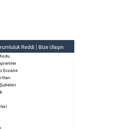
rumluluk Reddi
Bize Ulaşın
 Kodu
epremler
i Eczane
rtları
Şubeleri
ik
leri
r
m