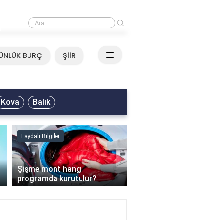
›
Mirkelam - Tavla Sözleri
ÜNLÜK BURÇ
ŞİİR
Kova
Balık
Faydalı Bilgiler
Faydalı Bilgiler
›
Şişme mont hangi
programda kurutulur?
Şofben suyu neden ısı