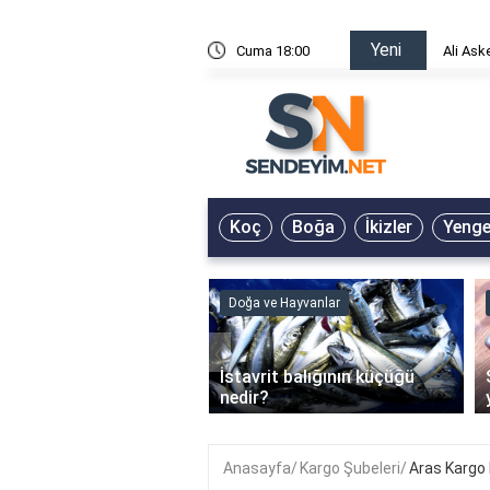
Yeni
risin Önü Sözleri
Cuma 18:00
Ali Ask
Koç
Boğa
İkizler
Yeng
ve Hayvanlar
Doğa ve Hayvanlar
‹
li en çok hangi iklimde
İstavrit balığının küçüğü
r?
nedir?
Anasayfa
Kargo Şubeleri
Aras Kargo 