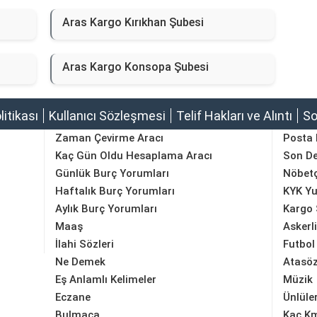
Aras Kargo Kırıkhan Şubesi
Aras Kargo Konsopa Şubesi
olitikası
Kullanıcı Sözleşmesi
Telif Hakları ve Alıntı
So
Zaman Çevirme Aracı
Posta
Kaç Gün Oldu Hesaplama Aracı
Son D
Günlük Burç Yorumları
Nöbetç
Haftalık Burç Yorumları
KYK Yu
Aylık Burç Yorumları
Kargo 
Maaş
Askerl
İlahi Sözleri
Futbol
Ne Demek
Atasöz
Eş Anlamlı Kelimeler
Müzik
Eczane
Ünlüle
Bulmaca
Kaç K