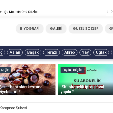
‹
er - Şu Metrisin Önü Sözleri
BİYOGRAFİ
GALERİ
GÜZEL SÖZLER
G
eç
Aslan
Başak
Terazi
Akrep
Yay
Oğlak
Sağlık
Faydalı Bilgiler
Şeker hastaları kestane
İSKİ abonelik iptali nasıl
yiyebilir mi?
yapılır?
Karapınar Şubesi