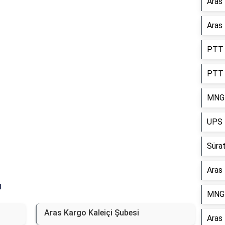
Aras
Reklam Alanı
Aras 
PTT 
PTT 
MNG 
UPS 
Sürat
Aras
ı
MNG 
Aras Kargo Kaleiçi Şubesi
Aras