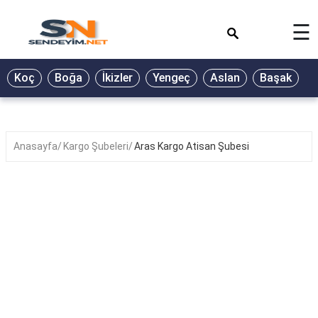
×
☰
BİYOGRAFİ
Koç
Boğa
İkizler
Yengeç
Aslan
Başak
T
GALERİ
GÜZEL
SÖZLER
Anasayfa
Kargo Şubeleri
Aras Kargo Atisan Şubesi
GÜNLÜK
BURÇ
ŞİİR
RÜYA
TABİRLERİ
TÜRKÜ
SÖZLERİ
YEMEK