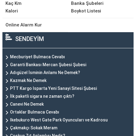
Kaç Km
Banka Şubeleri
Kalori
Boykot Listesi
Online Alarm Kur
SENDEYİM
Mecburiyet Bulmaca Cevabı
Garanti Bankası Mercan Şubesi Şubesi
Adıgüzel İsminin Anlamı Ne Demek?
Kazmak Ne Demek
PTT Kargo Isparta Yeni Sanayi Sitesi Şubesi
İlk paketli sigara ne zaman çıktı?
Canevi Ne Demek
Ortaklar Bulmaca Cevabı
Ikebukuro West Gate Park Oyuncuları ve Kadrosu
Çakmakçı Sokak Meram
Coşkun Zıt Anlamlısı Nedir?