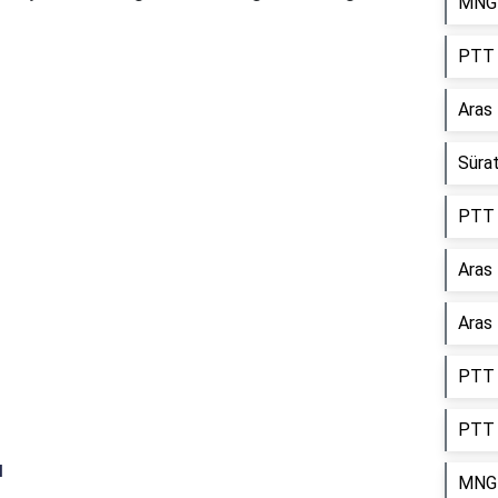
MNG 
PTT 
Reklam Alanı
Aras
Süra
PTT 
Aras
Aras 
PTT 
PTT 
ı
MNG 