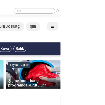
›
Mirkelam - Tavla Sözleri
ÜNLÜK BURÇ
ŞİİR
Kova
Balık
Faydalı Bilgiler
Faydalı Bilgiler
›
Şişme mont hangi
programda kurutulur?
Şofben suyu neden ısı