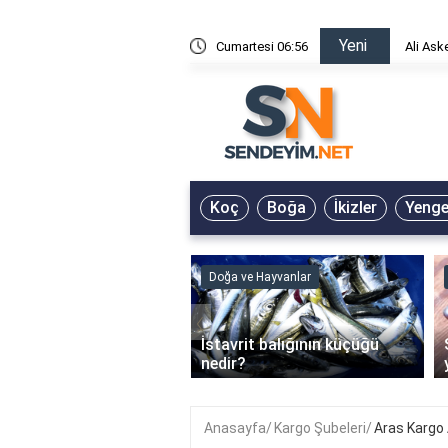
Yeni
risin Önü Sözleri
Cumartesi 06:56
Ali Ask
Koç
Boğa
İkizler
Yeng
ve Hayvanlar
Doğa ve Hayvanlar
‹
li en çok hangi iklimde
İstavrit balığının küçüğü
r?
nedir?
Anasayfa
Kargo Şubeleri
Aras Kargo