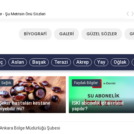
‹
er - Şu Metrisin Önü Sözleri
BİYOGRAFİ
GALERİ
GÜZEL SÖZLER
G
eç
Aslan
Başak
Terazi
Akrep
Yay
Oğlak
Sağlık
Faydalı Bilgiler
Şeker hastaları kestane
İSKİ abonelik iptali nasıl
yiyebilir mi?
yapılır?
 Ankara Bölge Müdürlüğü Şubesi