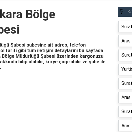
kara Bölge
Ka
besi
Süra
Aras
ğü Şubesi şubesine ait adres, telefon
l tarifi gibi tüm iletişim detaylarını bu sayfada
Süra
ra Bölge Müdürlüğü Şubesi üzerinden kargonuzu
akkında bilgi alabilir, kurye çağırabilir ve şube ile
.
Yurti
Süra
Reklam Alanı
Aras
Süra
Aras 