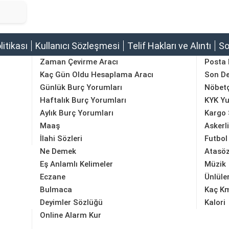
olitikası
Kullanıcı Sözleşmesi
Telif Hakları ve Alıntı
So
Zaman Çevirme Aracı
Posta
Kaç Gün Oldu Hesaplama Aracı
Son D
Günlük Burç Yorumları
Nöbetç
Haftalık Burç Yorumları
KYK Yu
Aylık Burç Yorumları
Kargo 
Maaş
Askerl
İlahi Sözleri
Futbol
Ne Demek
Atasöz
Eş Anlamlı Kelimeler
Müzik
Eczane
Ünlüle
Bulmaca
Kaç K
Deyimler Sözlüğü
Kalori
Online Alarm Kur