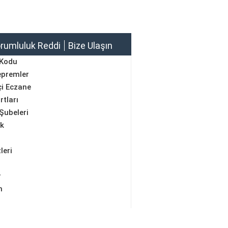
rumluluk Reddi
Bize Ulaşın
 Kodu
epremler
i Eczane
rtları
Şubeleri
ik
leri
r
m