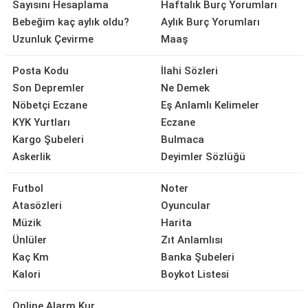
Sayısını Hesaplama
Haftalık Burç Yorumları
Bebeğim kaç aylık oldu?
Aylık Burç Yorumları
Uzunluk Çevirme
Maaş
Posta Kodu
İlahi Sözleri
Son Depremler
Ne Demek
Nöbetçi Eczane
Eş Anlamlı Kelimeler
KYK Yurtları
Eczane
Kargo Şubeleri
Bulmaca
Askerlik
Deyimler Sözlüğü
Futbol
Noter
Atasözleri
Oyuncular
Müzik
Harita
Ünlüler
Zıt Anlamlısı
Kaç Km
Banka Şubeleri
Kalori
Boykot Listesi
Online Alarm Kur