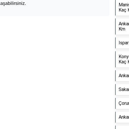
aşabilirsiniz.
Mani
Kaç 
Anka
Km
Ispa
Kony
Kaç 
Anka
Saka
Çoru
Anka