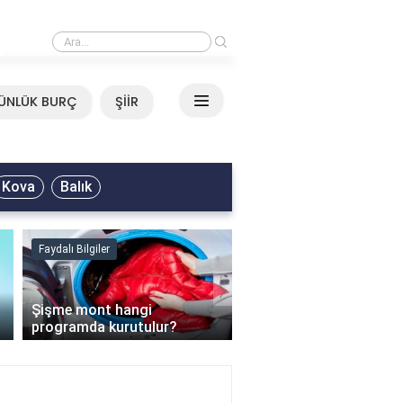
›
Mirkelam - Tavla Sözleri
ÜNLÜK BURÇ
ŞİİR
Kova
Balık
Faydalı Bilgiler
Faydalı Bilgiler
›
Şişme mont hangi
programda kurutulur?
Şofben suyu neden ısı