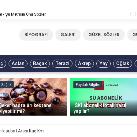
‹
er - Şu Metrisin Önü Sözleri
BİYOGRAFİ
GALERİ
GÜZEL SÖZLER
G
eç
Aslan
Başak
Terazi
Akrep
Yay
Oğlak
Sağlık
Faydalı Bilgiler
Şeker hastaları kestane
İSKİ abonelik iptali nasıl
yiyebilir mi?
yapılır?
ikişubat Arası Kaç Km