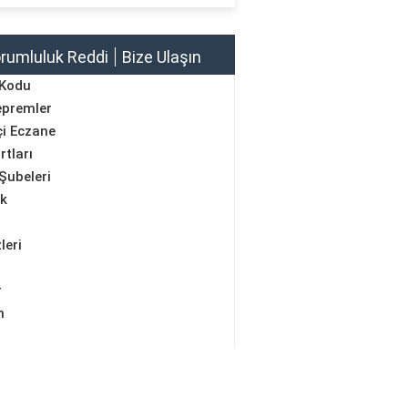
rumluluk Reddi
Bize Ulaşın
 Kodu
epremler
i Eczane
rtları
Şubeleri
ik
leri
r
m