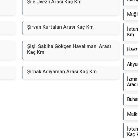
Şile Üvezli Arası Kaç Km
Muğl
Şirvan Kurtalan Arası Kaç Km
İsta
Km
Şişli Sabiha Gökçen Havalimanı Arası
Havz
Kaç Km
Akyur
Şırnak Adıyaman Arası Kaç Km
İzmi
Aras
Buhar
Malk
İstan
Kaç 