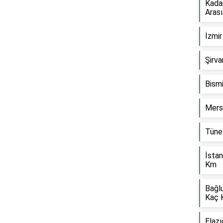
Kada
Aras
İzmir
Reklam Alanı
Şirva
Bismi
Mers
Tüney
İstan
Km
Bağl
Kaç 
Elazı