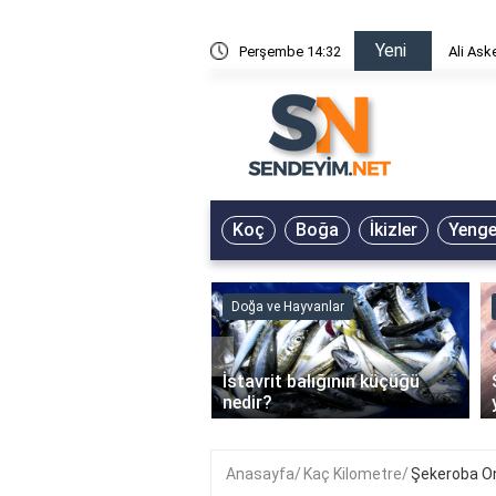
Yeni
risin Önü Sözleri
Perşembe 14:32
Ali Ask
Koç
Boğa
İkizler
Yeng
ve Hayvanlar
Doğa ve Hayvanlar
‹
li en çok hangi iklimde
İstavrit balığının küçüğü
r?
nedir?
Anasayfa
Kaç Kilometre
Şekeroba On