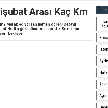
işubat Arası Kaç Km
Ka
İstan
km? Merak ediyorsan hemen öğren! Detaylı
Kaç 
ubat Harita görünümü ve en pratik Şekeroba
seni bekliyor.
Kocae
İsta
Reklam Alanı
Aydı
Hata
Anka
Ağrı
Dare