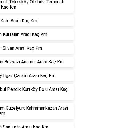
mut Tekkeköy Otobüs Terminali
ı Kaç Km
 Kars Arası Kaç Km
n Kurtalan Arası Kaç Km
l Silvan Arası Kaç Km
in Bozyazı Anamur Arası Kaç Km
 Ilgaz Çankırı Arası Kaç Km
bul Pendik Kurtköy Bolu Arası Kaç
um Güzelyurt Kahramankazan Arası
Km
ğ Şanlıurfa Arası Kaç Km