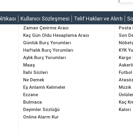
olitikası
Kullanıcı Sözleşmesi
Telif Hakları ve Alıntı
So
Zaman Çevirme Aracı
Posta
Kaç Gün Oldu Hesaplama Aracı
Son D
Günlük Burç Yorumları
Nöbetç
Haftalık Burç Yorumları
KYK Yu
Aylık Burç Yorumları
Kargo 
Maaş
Askerl
İlahi Sözleri
Futbol
Ne Demek
Atasöz
Eş Anlamlı Kelimeler
Müzik
Eczane
Ünlüle
Bulmaca
Kaç K
Deyimler Sözlüğü
Kalori
Online Alarm Kur