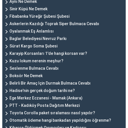
Aynı Ne Demek
Sinir Küpü Ne Demek
Fibabanka Yüreğir Şubesi Şubesi
Askerlerin Kazdığı Toprak Siper Bulmaca Cevabı
Oyalanmak Eş Anlamlısı
Baglar Belediyesi Nevruz Parkı
Sürat Kargo Soma Şubesi
Karayip Korsanları 1'de hangi korsan var?
Kuzu lokum nerenin meşhur?
Seslenme Bulmaca Cevabı
Boksör Ne Demek
Belirli Bir Amaç Için Durmak Bulmaca Cevabı
Hadise'nin gerçek doğum tarihi ne?
Ege Merkez Eczanesi - Mamak (Ankara)
PTT - Kadıköy Posta Dağıtım Merkezi
Toyota Corolla paket sıralaması nasıl yapılır?
Otomatik ödeme hangi bankadan yapıldığını öğrenme?
Kibarca Öldürmek Oyuncuları ve Kadrosu