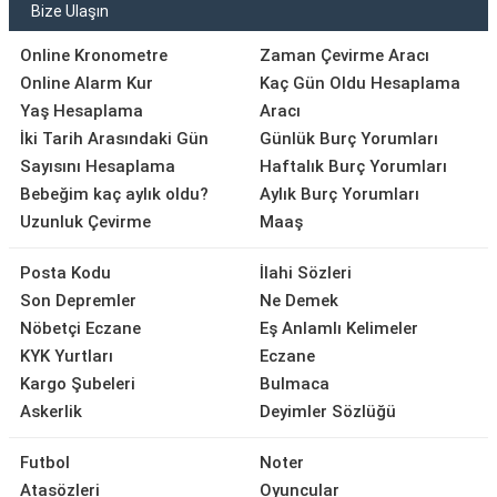
Bize Ulaşın
Online Kronometre
Zaman Çevirme Aracı
Online Alarm Kur
Kaç Gün Oldu Hesaplama
Yaş Hesaplama
Aracı
İki Tarih Arasındaki Gün
Günlük Burç Yorumları
Sayısını Hesaplama
Haftalık Burç Yorumları
Bebeğim kaç aylık oldu?
Aylık Burç Yorumları
Uzunluk Çevirme
Maaş
Posta Kodu
İlahi Sözleri
Son Depremler
Ne Demek
Nöbetçi Eczane
Eş Anlamlı Kelimeler
KYK Yurtları
Eczane
Kargo Şubeleri
Bulmaca
Askerlik
Deyimler Sözlüğü
Futbol
Noter
Atasözleri
Oyuncular