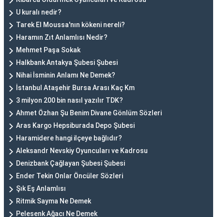
U kuralı nedir?
Tarek El Moussa'nın kökeni nereli?
Haramın Zıt Anlamlısı Nedir?
Mehmet Paşa Sokak
Halkbank Antakya Şubesi Şubesi
Nihai İsminin Anlamı Ne Demek?
İstanbul Ataşehir Bursa Arası Kaç Km
3 milyon 200 bin nasıl yazılır TDK?
Ahmet Özhan Şu Benim Divane Gönlüm Sözleri
Aras Kargo Hepsiburada Depo Şubesi
Haramidere hangi ilçeye bağlıdır?
Aleksandr Nevskiy Oyuncuları ve Kadrosu
Denizbank Çağlayan Şubesi Şubesi
Ender Tekin Onlar Öncüler Sözleri
Şık Eş Anlamlısı
Ritmik Sayma Ne Demek
Pelesenk Ağacı Ne Demek