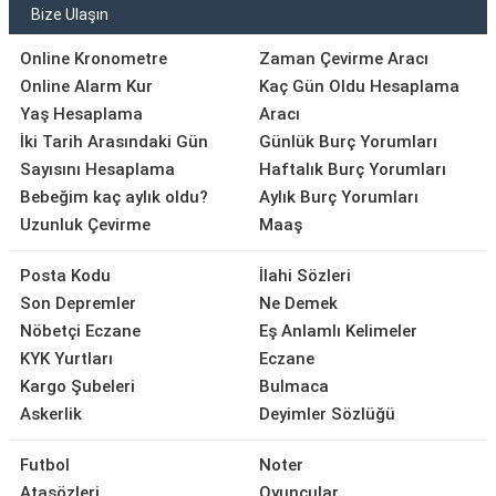
Bize Ulaşın
Online Kronometre
Zaman Çevirme Aracı
Online Alarm Kur
Kaç Gün Oldu Hesaplama
Yaş Hesaplama
Aracı
İki Tarih Arasındaki Gün
Günlük Burç Yorumları
Sayısını Hesaplama
Haftalık Burç Yorumları
Bebeğim kaç aylık oldu?
Aylık Burç Yorumları
Uzunluk Çevirme
Maaş
Posta Kodu
İlahi Sözleri
Son Depremler
Ne Demek
Nöbetçi Eczane
Eş Anlamlı Kelimeler
KYK Yurtları
Eczane
Kargo Şubeleri
Bulmaca
Askerlik
Deyimler Sözlüğü
Futbol
Noter
Atasözleri
Oyuncular