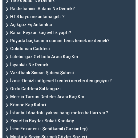
Tike Kebabı Ne Demek
Raide İsminin Anlamı Ne Demek?
HTS kaydı ne anlama gelir?
Açıkgöz Eş Anlamlısı
Bahar Feyzan kaç evlilik yaptı?
Rüyada başkasının camını temizlemek ne demek?
Gökduman Caddesi
Lüleburgaz Gelibolu Arası Kaç Km
İsyankâr Ne Demek
Vakıfbank Sincan Şubesi Şubesi
İzmir-Denizli bölgesel trenleri nerelerden geçiyor?
Ordu Caddesi Sultangazi
Mersin Tarsus Dedeler Arası Kaç Km
Kömbe Kaç Kalori
İstanbul Anadolu yakası hangi metro hatları var?
Ziyaettin Baydar Sokak Kadıköy
İrem Eczanesi - Şehitkamil (Gaziantep)
Mustafa Sevim Sürmeli Gözler Sözleri