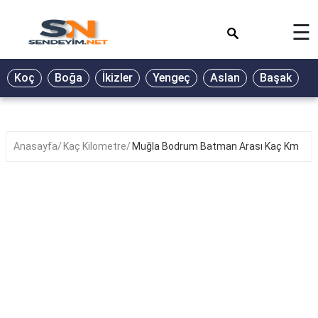
×
☰
BİYOGRAFİ
Koç
Boğa
İkizler
Yengeç
Aslan
Başak
T
GALERİ
GÜZEL
SÖZLER
Anasayfa
Kaç Kilometre
Muğla Bodrum Batman Arası Kaç Km
GÜNLÜK
BURÇ
ŞİİR
RÜYA
TABİRLERİ
TÜRKÜ
SÖZLERİ
YEMEK