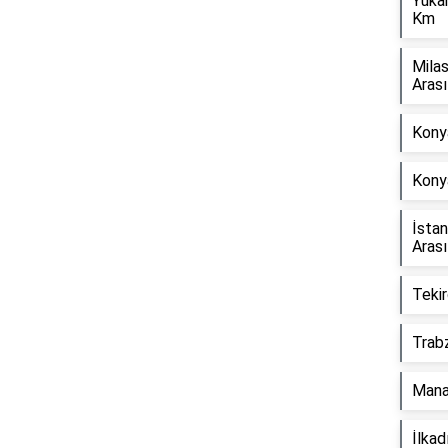
Yuka
Km
Mila
Aras
Konya
Reklam Alanı
Kony
İsta
Aras
Tekir
Trab
Mana
İlka