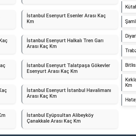
Küta
a
İstanbul Esenyurt Esenler Arası Kaç
Km
Şaml
Diyar
 Kaç
İstanbul Esenyurt Halkalı Tren Garı
Arası Kaç Km
Trab
Bitli
Kaç
İstanbul Esenyurt Talatpaşa Gökevler
Esenyurt Arası Kaç Km
Kırkl
Km
 Kaç
İstanbul Esenyurt İstanbul Havalimanı
Arası Kaç Km
Hata
 Km
İstanbul Eyüpsultan Alibeyköy
Çanakkale Arası Kaç Km