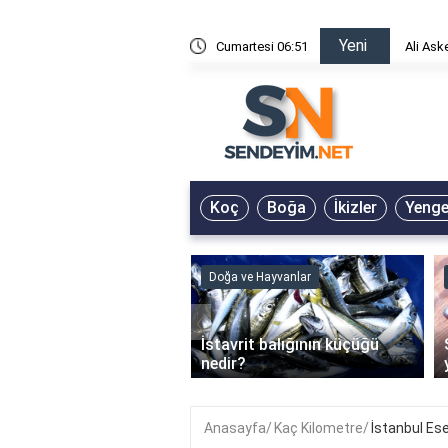
Yeni
risin Önü Sözleri
Cumartesi 06:51
Ali Ask
Koç
Boğa
İkizler
Yeng
ve Hayvanlar
Doğa ve Hayvanlar
‹
li en çok hangi iklimde
İstavrit balığının küçüğü
r?
nedir?
Anasayfa
Kaç Kilometre
İstanbul Es