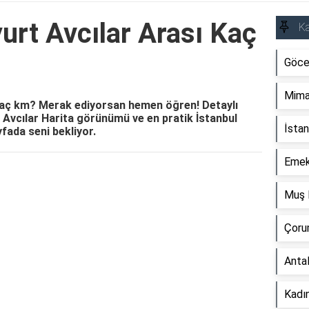
urt Avcılar Arası Kaç
Ka
Göce
Mima
 kaç km? Merak ediyorsan hemen öğren! Detaylı
t Avcılar Harita görünümü ve en pratik İstanbul
İstan
yfada seni bekliyor.
Emek
Reklam Alanı
Muş 
Çoru
Anta
Kadın