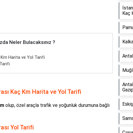
İstan
Kaç 
Pamu
Kalk
zda Neler Bulacaksınız ?
Anta
 Km Harita ve Yol Tarifi
Tarifi
Muğla
Anta
Gazi
ası Kaç Km Harita ve Yol Tarifi
Eskiş
Km
olup, özel araçla trafik ve yoğunluk durumuna bağlı
Sams
ası Yol Tarifi
Çoru