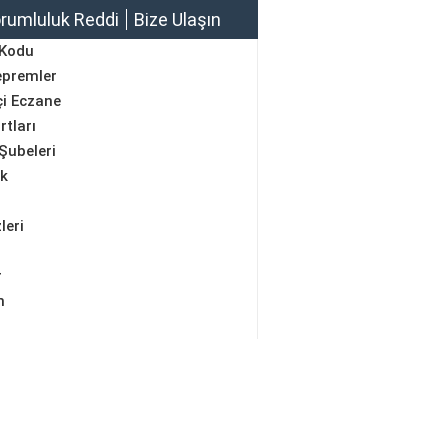
rumluluk Reddi
Bize Ulaşın
 Kodu
epremler
i Eczane
rtları
Şubeleri
ik
leri
r
m