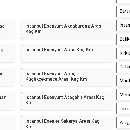
Bart
İsta
Kaç
İstanbul Esenyurt Akçaburgaz Arası
Kaç Km
Balık
aç
İstanbul Esenyurt Arası Kaç Km
Kırkl
Tatk
ası
İstanbul Esenyurt Ardıçlı
Küçükçekmece Arası Kaç Km
Mard
Mersi
manı
İstanbul Esenyurt Ataşehir Arası Kaç
Km
Gire
İstanbul Esenler Sakarya Arası Kaç
Yozg
Km