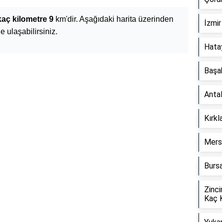
kaç kilometre 9
km'dir. Aşağıdaki harita üzerinden
İzmir
e ulaşabilirsiniz.
Hata
Başa
Anta
Kırkl
Mers
Bursa
Zinci
Kaç 