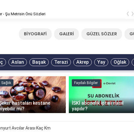
‹
er - Şu Metrisin Önü Sözleri
BİYOGRAFİ
GALERİ
GÜZEL SÖZLER
G
eç
Aslan
Başak
Terazi
Akrep
Yay
Oğlak
Sağlık
Faydalı Bilgiler
Şeker hastaları kestane
İSKİ abonelik iptali nasıl
yiyebilir mi?
yapılır?
enyurt Avcılar Arası Kaç Km