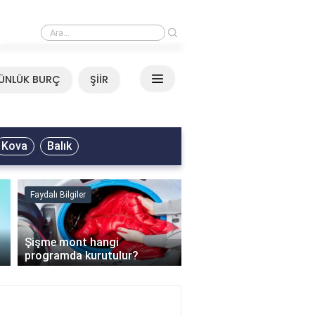
›
Mirkelam - Tavla Sözleri
ÜNLÜK BURÇ
ŞİİR
Kova
Balık
Faydalı Bilgiler
Faydalı Bilgiler
›
Şişme mont hangi
programda kurutulur?
Şofben suyu neden ısı