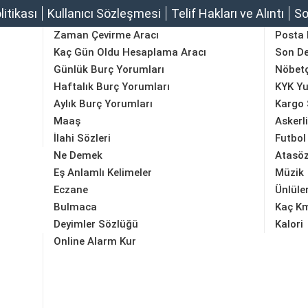
olitikası
Kullanıcı Sözleşmesi
Telif Hakları ve Alıntı
So
Zaman Çevirme Aracı
Posta
Kaç Gün Oldu Hesaplama Aracı
Son D
Günlük Burç Yorumları
Nöbetç
Haftalık Burç Yorumları
KYK Yu
Aylık Burç Yorumları
Kargo 
Maaş
Askerl
İlahi Sözleri
Futbol
Ne Demek
Atasöz
Eş Anlamlı Kelimeler
Müzik
Eczane
Ünlüle
Bulmaca
Kaç K
Deyimler Sözlüğü
Kalori
Online Alarm Kur