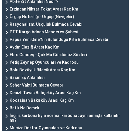
Abite Zıt Anlamlısı Nedir?
Erzincan Niksar Tokat Arası Kaç Km
Ürgüp Noterliği - Ürgüp (Nevşehir)
Rasyonalizm, Usçuluk Bulmaca Cevabı
PTT Kargo Adnan Menderes Şubesi
Papua Yeni Gine'Nin Bulunduğu Kıta Bulmaca Cevabı
Aydın Elazığ Arası Kaç Km
Ebru Gündeş - Çok Mu Gördünüz Sözleri
Yetiş Zeynep Oyuncuları ve Kadrosu
Bolu Bozüyük Bilecik Arası Kaç Km
Basın Eş Anlamlısı
Seher Vakti Bulmaca Cevabı
Denizli Tavas Bahçeköy Arası Kaç Km
Kocasinan Bakırköy Arası Kaç Km
Batik Ne Demek
İngiliz karbonatıyla normal karbonat aynı amaçla kullanılır
mı?
Mucize Doktor Oyuncuları ve Kadrosu