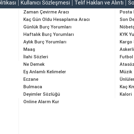
olitikası
Kullanıcı Sözleşmesi
Telif Hakları ve Alıntı
So
Zaman Çevirme Aracı
Posta
Kaç Gün Oldu Hesaplama Aracı
Son D
Günlük Burç Yorumları
Nöbetç
Haftalık Burç Yorumları
KYK Yu
Aylık Burç Yorumları
Kargo 
Maaş
Askerl
İlahi Sözleri
Futbol
Ne Demek
Atasöz
Eş Anlamlı Kelimeler
Müzik
Eczane
Ünlüle
Bulmaca
Kaç K
Deyimler Sözlüğü
Kalori
Online Alarm Kur