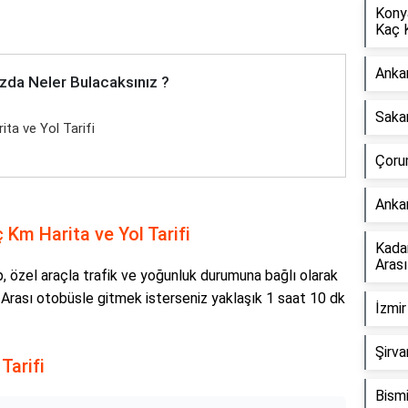
Kony
Kaç 
Anka
zda Neler Bulacaksınız ?
Saka
ta ve Yol Tarifi
Çoru
Anka
 Km Harita ve Yol Tarifi
Kada
Aras
, özel araçla trafik ve yoğunluk durumuna bağlı olarak
 Arası otobüsle gitmek isterseniz yaklaşık 1 saat 10 dk
İzmir
Şirva
Tarifi
Bismi