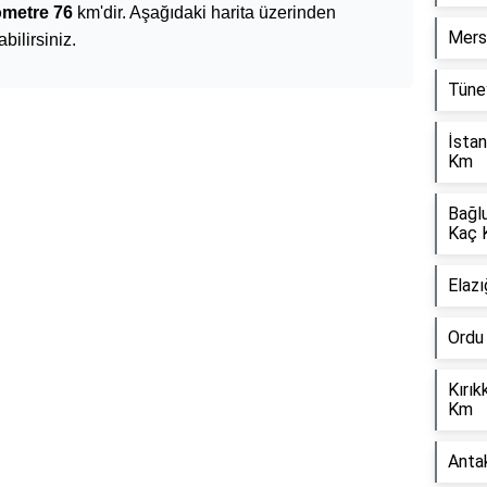
ometre 76
km'dir. Aşağıdaki harita üzerinden
Mers
bilirsiniz.
Tüney
İstan
Km
Bağl
Kaç 
Elazı
Ordu
Kırık
Km
Anta