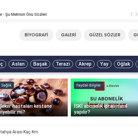
‹
er - Şu Metrisin Önü Sözleri
BİYOGRAFİ
GALERİ
GÜZEL SÖZLER
G
eç
Aslan
Başak
Terazi
Akrep
Yay
Oğlak
Sağlık
Faydalı Bilgiler
Şeker hastaları kestane
İSKİ abonelik iptali nasıl
yiyebilir mi?
yapılır?
ütahya Arası Kaç Km