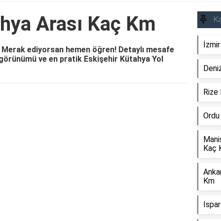
ahya Arası Kaç Km
Ka
İzmi
? Merak ediyorsan hemen öğren! Detaylı mesafe
a görünümü ve en pratik Eskişehir Kütahya Yol
Deniz
Rize
Reklam Alanı
Ordu
Mani
Kaç 
Anka
Km
Ispa