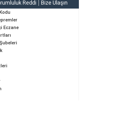
rumluluk Reddi
Bize Ulaşın
 Kodu
epremler
i Eczane
rtları
Şubeleri
ik
leri
r
m