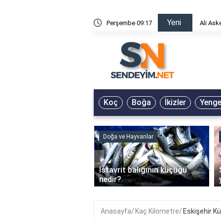
Yeni
risin Önü Sözleri
Perşembe 09:17
Ali Ask
Koç
Boğa
İkizler
Yeng
ve Hayvanlar
Doğa ve Hayvanlar
‹
li en çok hangi iklimde
İstavrit balığının küçüğü
r?
nedir?
Anasayfa
Kaç Kilometre
Eskişehir K