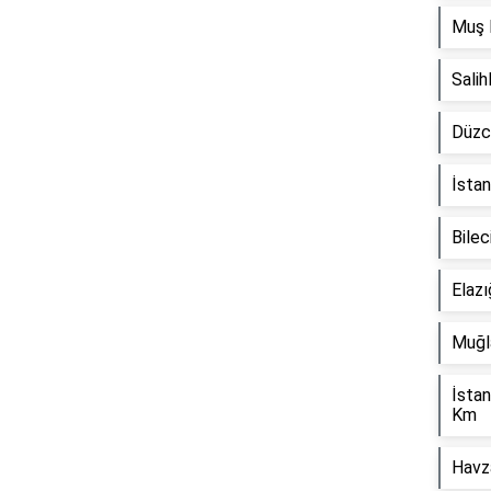
Muş 
Sali
Düzc
Reklam Alanı
İstan
Bilec
Elaz
Muğl
İsta
Km
Havz