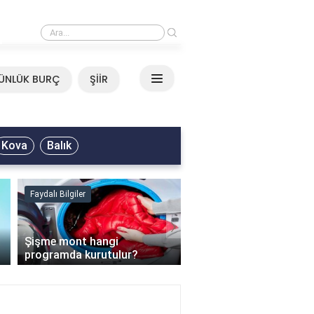
›
Mirkelam - Tavla Sözleri
ÜNLÜK BURÇ
ŞİİR
Kova
Balık
Faydalı Bilgiler
Faydalı Bilgiler
›
Şişme mont hangi
programda kurutulur?
Şofben suyu neden ısı