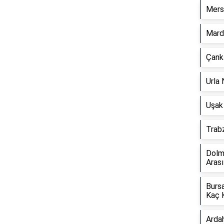
Mers
Mard
Çankı
Reklam Alanı
Urla 
Uşak 
Trab
Dolm
Aras
Burs
Kaç 
Arda