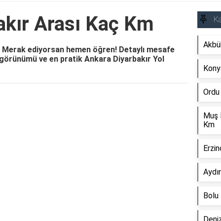
akır Arası Kaç Km
Ka
Akbü
? Merak ediyorsan hemen öğren! Detaylı mesafe
a görünümü ve en pratik Ankara Diyarbakır Yol
Kony
Ordu
Reklam Alanı
Muş H
Km
Erzi
Aydı
Bolu
Deni