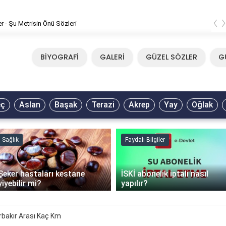
‹
er - Şu Metrisin Önü Sözleri
BİYOGRAFİ
GALERİ
GÜZEL SÖZLER
G
eç
Aslan
Başak
Terazi
Akrep
Yay
Oğlak
Sağlık
Faydalı Bilgiler
Şeker hastaları kestane
İSKİ abonelik iptali nasıl
yiyebilir mi?
yapılır?
rbakır Arası Kaç Km