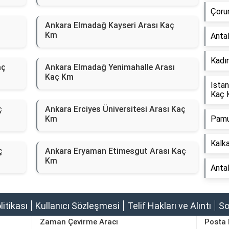
Çoru
m
Ankara Elmadağ Kayseri Arası Kaç
Km
Anta
Kadın
aç
Ankara Elmadağ Yenimahalle Arası
Kaç Km
İstan
Kaç 
ç
Ankara Erciyes Üniversitesi Arası Kaç
Km
Pamu
Kalk
ç
Ankara Eryaman Etimesgut Arası Kaç
Km
Anta
olitikası
Kullanıcı Sözleşmesi
Telif Hakları ve Alıntı
So
Zaman Çevirme Aracı
Posta