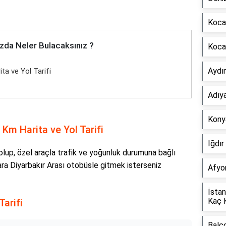
Koca
zda Neler Bulacaksınız ?
Koca
Aydın
ta ve Yol Tarifi
Adıy
Kony
 Km Harita ve Yol Tarifi
Iğdır
lup, özel araçla trafik ve yoğunluk durumuna bağlı
ra Diyarbakır Arası otobüsle gitmek isterseniz
Afyon
İsta
Kaç 
Tarifi
Balç