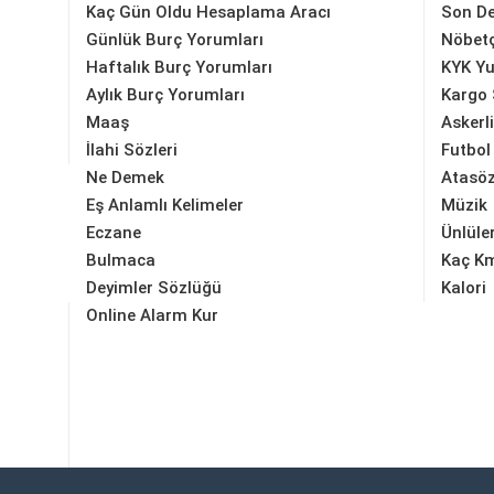
Kaç Gün Oldu Hesaplama Aracı
Son D
Günlük Burç Yorumları
Nöbetç
Haftalık Burç Yorumları
KYK Yu
Aylık Burç Yorumları
Kargo 
Maaş
Askerl
İlahi Sözleri
Futbol
Ne Demek
Atasöz
Eş Anlamlı Kelimeler
Müzik
Eczane
Ünlüle
Bulmaca
Kaç K
Deyimler Sözlüğü
Kalori
Online Alarm Kur