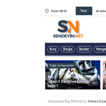
Yeni
risin Önü Sözleri
Pazar 08:26
Ali Ask
Koç
Boğa
İkizler
Yeng
ve Hayvanlar
Doğa ve Hayvanlar
‹
li en çok hangi iklimde
İstavrit balığının küçüğü
r?
nedir?
Anasayfa
Kaç Kilometre
Ankara Diya