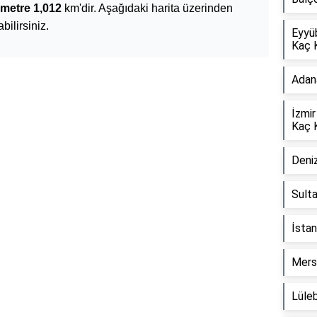
ometre 1,012
km'dir. Aşağıdaki harita üzerinden
bilirsiniz.
Eyyü
Kaç 
Adan
İzmir
Kaç 
Deniz
Sult
İstan
Mers
Lüle