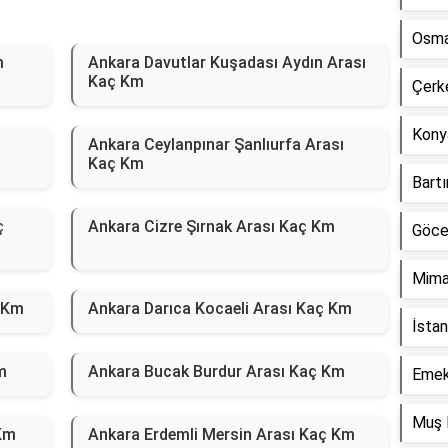
Osma
m
Ankara Davutlar Kuşadası Aydın Arası
Kaç Km
Çerk
Kony
Ankara Ceylanpınar Şanlıurfa Arası
Kaç Km
Bartı
ç
Ankara Cizre Şırnak Arası Kaç Km
Göce
Mima
 Km
Ankara Darıca Kocaeli Arası Kaç Km
İstan
m
Ankara Bucak Burdur Arası Kaç Km
Emek
Muş 
 Km
Ankara Erdemli Mersin Arası Kaç Km