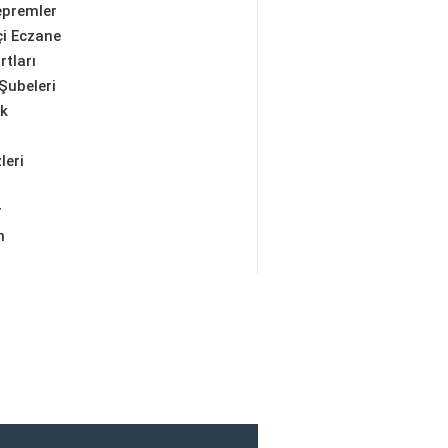
epremler
i Eczane
rtları
Şubeleri
ik
leri
r
m