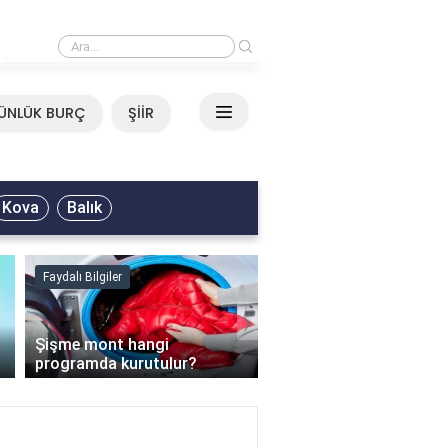
›
Mirkelam - Tavla Sözleri
ÜNLÜK BURÇ
ŞİİR
Kova
Balık
Faydalı Bilgiler
Faydalı Bilgiler
›
Şişme mont hangi
programda kurutulur?
Şofben suyu neden ısı