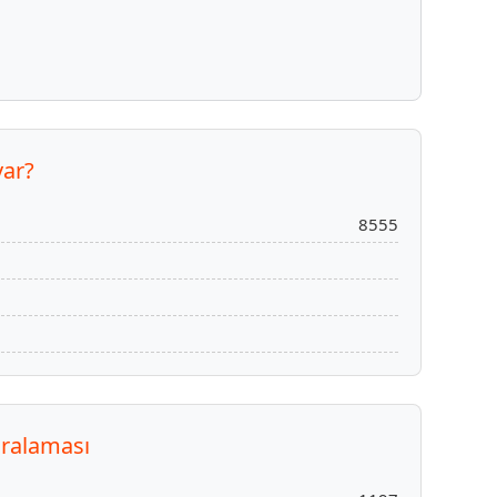
var?
8555
ıralaması