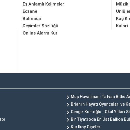
Eş Anlamlı Kelimeler
Müzik
Eczane
Ünlüle
Bulmaca
Kaç K
Deyimler Sözlüğü
Kalori
Online Alarm Kur
Muş Havalimanı Tatvan Bitlis A
Brian'ın Hayatı Oyuncuları ve 
Cengiz Kurtoğlu - Okul Yılları S
abı
Bir Tiyatroda En Üst Balkon B
Kurtköy Gişeleri