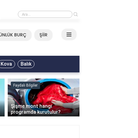
›
Mirkelam - Tavla Sözleri
ÜNLÜK BURÇ
ŞİİR
Kova
Balık
Faydalı Bilgiler
Faydalı Bilgiler
›
Şişme mont hangi
programda kurutulur?
Şofben suyu neden ısı