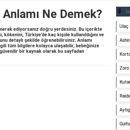
n Anlamı Ne Demek?
İs
Ulaç
merak ediyorsanız doğru yerdesiniz. Bu içerikte
 kökenini, Türkiye’de kaç kişide kullanıldığını ve
nu detaylı şekilde öğrenebilirsiniz. Anlamı
Ashi
gili tüm bilgilere kolayca ulaşabilir, bebeğinize
güvenilir bir kaynak olarak bu sayfadan
Kort
Zoro
Reklam Alanı
Kuta
Raid
Ayti
Gürh