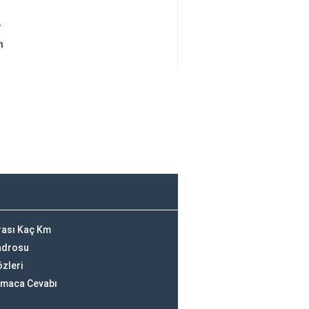
r
m
rası Kaç Km
Kadrosu
özleri
ulmaca Cevabı