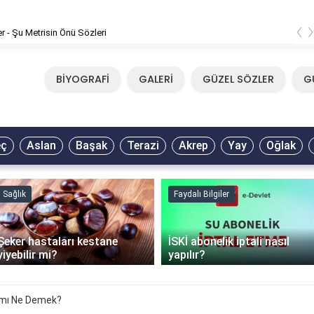
‹
er - Şu Metrisin Önü Sözleri
BİYOGRAFİ
GALERİ
GÜZEL SÖZLER
G
eç
Aslan
Başak
Terazi
Akrep
Yay
Oğlak
Sağlık
Faydalı Bilgiler
Şeker hastaları kestane
İSKİ abonelik iptali nasıl
yiyebilir mi?
yapılır?
amı Ne Demek?