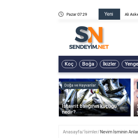
Yeni
risin Önü Sözleri
Pazar 07:29
Ali Ask
Koç
Boğa
İkizler
Yeng
ve Hayvanlar
Doğa ve Hayvanlar
‹
li en çok hangi iklimde
İstavrit balığının küçüğü
r?
nedir?
Anasayfa
İsimler
Nevim İsminin Anl