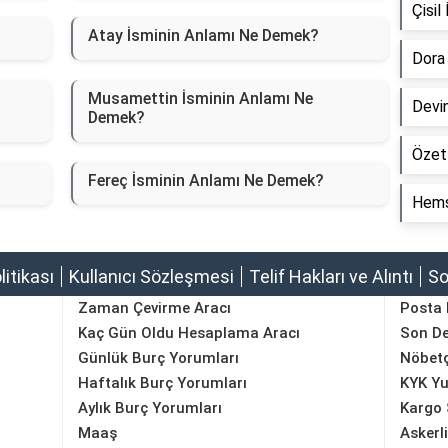
Çisi
Atay İsminin Anlamı Ne Demek?
Dora
Musamettin İsminin Anlamı Ne
Devi
Demek?
Özet
Fereç İsminin Anlamı Ne Demek?
Hemş
olitikası
Kullanıcı Sözleşmesi
Telif Hakları ve Alıntı
So
Zaman Çevirme Aracı
Posta
Kaç Gün Oldu Hesaplama Aracı
Son D
Günlük Burç Yorumları
Nöbetç
Haftalık Burç Yorumları
KYK Yu
Aylık Burç Yorumları
Kargo 
Maaş
Askerl