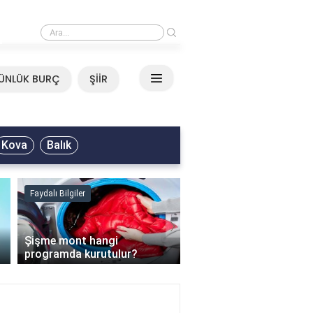
›
Mirkelam - Tavla Sözleri
ÜNLÜK BURÇ
ŞİİR
Kova
Balık
Faydalı Bilgiler
Faydalı Bilgiler
›
Şişme mont hangi
programda kurutulur?
Şofben suyu neden ısı