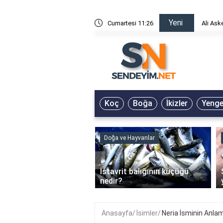
Yeni
risin Önü Sözleri
Cumartesi 11:26
Ali Ask
Koç
Boğa
İkizler
Yeng
ve Hayvanlar
Doğa ve Hayvanlar
‹
li en çok hangi iklimde
İstavrit balığının küçüğü
r?
nedir?
Anasayfa
İsimler
Neria İsminin Anla