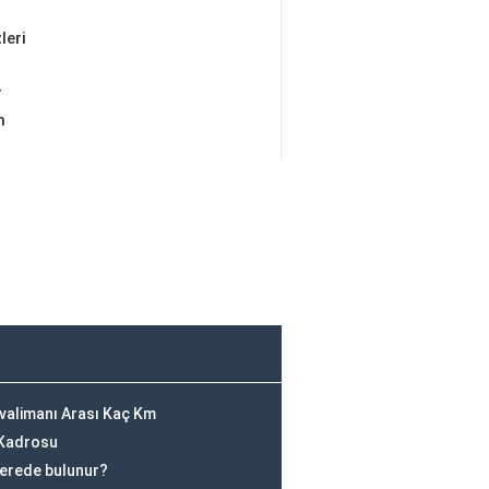
leri
r
m
alimanı Arası Kaç Km
 Kadrosu
nerede bulunur?