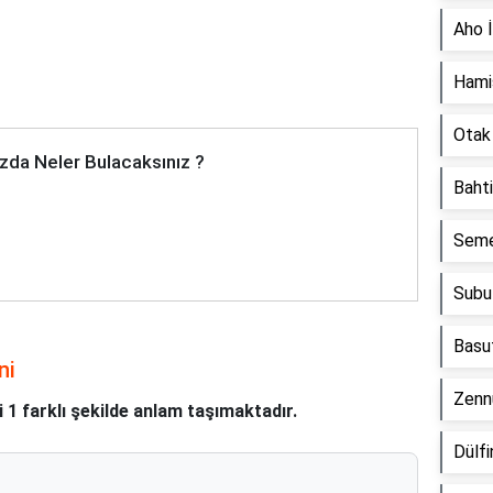
Aho 
Hami
Otak
zda Neler Bulacaksınız ?
Baht
Seme
Subu
Basu
ni
Zenn
i 1 farklı şekilde anlam taşımaktadır.
Dülf