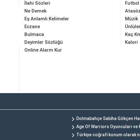
İlahi Sözleri
Futbol
Ne Demek
Atasöz
Eş Anlamlı Kelimeler
Müzik
Eczane
Ünlüle
Bulmaca
Kaç K
Deyimler Sözlüğü
Kalori
Online Alarm Kur
Dolmabahçe Sabiha Gökçen Hav
Age Of Warriors Oyuncuları ve
Türkiye coğrafi konum olarak 