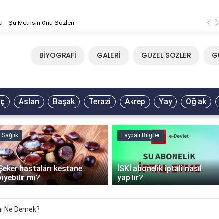
‹
er - Şu Metrisin Önü Sözleri
BİYOGRAFİ
GALERİ
GÜZEL SÖZLER
G
eç
Aslan
Başak
Terazi
Akrep
Yay
Oğlak
Sağlık
Faydalı Bilgiler
Şeker hastaları kestane
İSKİ abonelik iptali nasıl
yiyebilir mi?
yapılır?
mı Ne Demek?