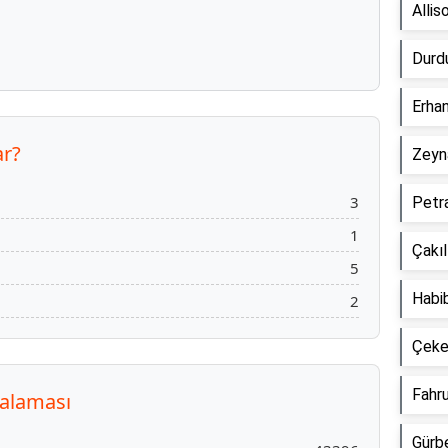
Alli
Durd
Erha
ar?
Zeyn
3
Petr
1
Çakı
5
Habi
2
Çeke
Fahr
ralaması
Gürb