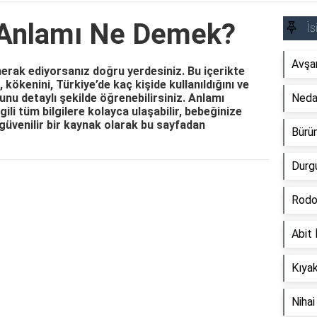
 Anlamı Ne Demek?
İs
Avşa
erak ediyorsanız doğru yerdesiniz. Bu içerikte
 kökenini, Türkiye’de kaç kişide kullanıldığını ve
nu detaylı şekilde öğrenebilirsiniz. Anlamı
Neda
gili tüm bilgilere kolayca ulaşabilir, bebeğinize
güvenilir bir kaynak olarak bu sayfadan
Bürü
Durg
Reklam Alanı
Rodo
Abit
Kıya
Niha