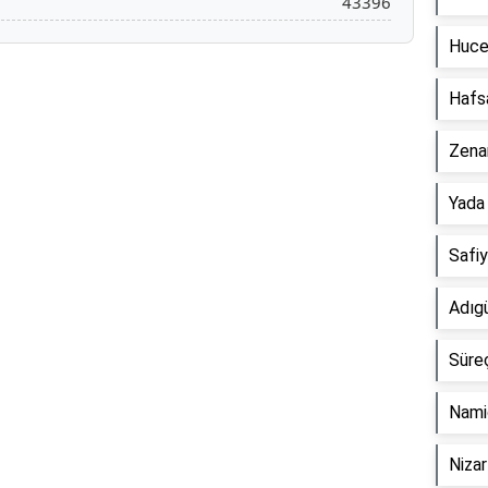
43396
Huce
Hafs
Reklam Alanı
Zena
Yada
Safi
Adıg
Süre
Nami
Niza