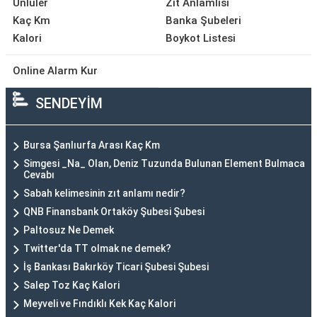
Ünlüler
Zıt Anlamlısı
Kaç Km
Banka Şubeleri
Kalori
Boykot Listesi
Online Alarm Kur
SENDEYİM
Bursa Şanlıurfa Arası Kaç Km
Simgesi _Na_ Olan, Deniz Tuzunda Bulunan Element Bulmaca
Cevabı
Sabah kelimesinin zıt anlamı nedir?
QNB Finansbank Ortaköy Şubesi Şubesi
Paltosuz Ne Demek
Twitter'da TT olmak ne demek?
İş Bankası Bakırköy Ticari Şubesi Şubesi
Salep Toz Kaç Kalori
Meyveli ve Fındıklı Kek Kaç Kalori