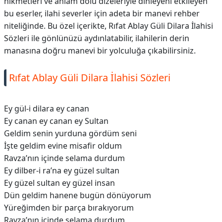
hikmetleri ve anlam dolu dizeleriyle dinleyeni etkileyen
bu eserler, ilahi severler için adeta bir manevi rehber
niteliğinde. Bu özel içerikte, Rıfat Ablay Güli Dilara İlahisi
Sözleri ile gönlünüzü aydınlatabilir, ilahilerin derin
manasına doğru manevi bir yolculuğa çıkabilirsiniz.
Rıfat Ablay Güli Dilara İlahisi Sözleri
Ey gül-i dilara ey canan
Ey canan ey canan ey Sultan
Geldim senin yurduna gördüm seni
İşte geldim evine misafir oldum
Ravza’nın içinde selama durdum
Ey dilber-i ra’na ey güzel sultan
Ey güzel sultan ey güzel insan
Dün geldim hanene bugün dönüyorum
Yüreğimden bir parça bırakıyorum
Ravza’nın içinde selama durdum