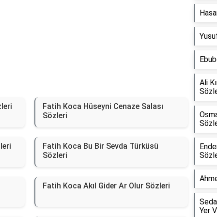
Hasan
Yusu
Ebube
Ali K
Sözle
leri
Fatih Koca Hüseyni Cenaze Salası
Osma
Sözleri
Sözle
leri
Fatih Koca Bu Bir Sevda Türküsü
Ender
Sözleri
Sözle
Ahme
Fatih Koca Akıl Gider Ar Olur Sözleri
Seda
Yer V