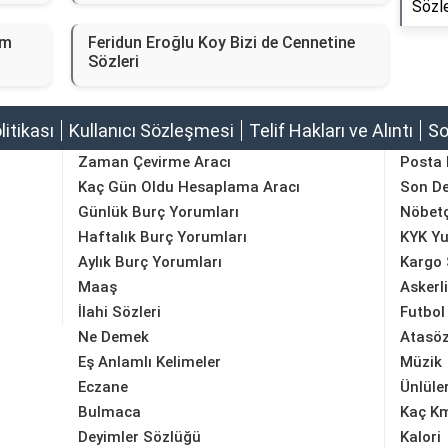
Sözle
üm
Feridun Eroğlu Koy Bizi de Cennetine
Sözleri
olitikası
Kullanıcı Sözleşmesi
Telif Hakları ve Alıntı
So
Zaman Çevirme Aracı
Posta
Kaç Gün Oldu Hesaplama Aracı
Son D
Günlük Burç Yorumları
Nöbetç
Haftalık Burç Yorumları
KYK Yu
Aylık Burç Yorumları
Kargo 
Maaş
Askerl
İlahi Sözleri
Futbol
Ne Demek
Atasöz
Eş Anlamlı Kelimeler
Müzik
Eczane
Ünlüle
Bulmaca
Kaç K
Deyimler Sözlüğü
Kalori