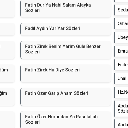
Fatih Dur Ya Nabi Salam Alayka
Sedat
Sözleri
Orha
Fadıl Aydın Yar Yar Sözleri
Ubeyd
i
Fatih Zirek Benim Yarim Güle Benzer
Emra
Sözleri
Ende
rdüm
Fatih Zirek Hu Diye Sözleri
Ünal 
Hz.Ne
eğim
Fatih Özer Garip Anam Sözleri
Abdul
Sözle
Fatih Özer Nurundan Ya Rasulallah
Sözleri
Abdu