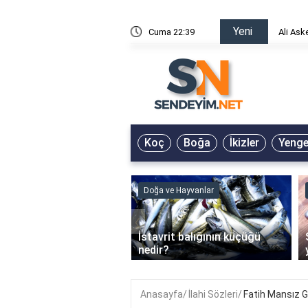
Yeni
risin Önü Sözleri
Cuma 22:39
Ali Ask
Koç
Boğa
İkizler
Yeng
ve Hayvanlar
Doğa ve Hayvanlar
‹
li en çok hangi iklimde
İstavrit balığının küçüğü
r?
nedir?
Anasayfa
İlahi Sözleri
Fatih Mansız G