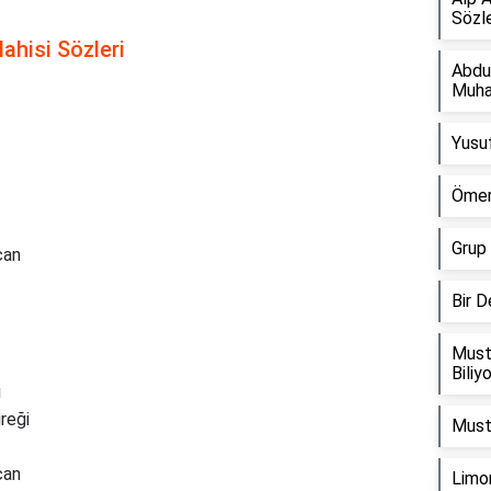
Sözle
ahisi Sözleri
Abdu
Muha
Yusuf
Ömer
Grup 
can
Bir 
Must
Biliy
i
reği
Musta
can
Limon