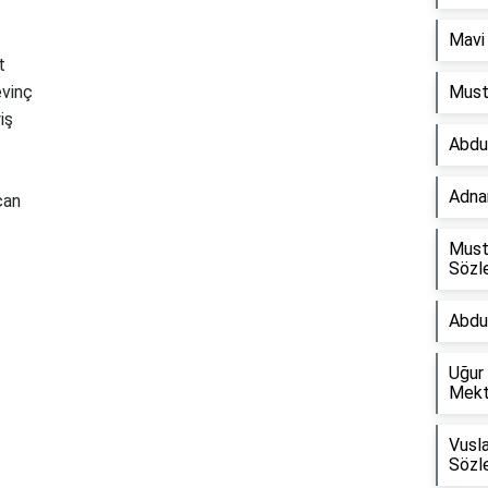
Mavi 
t
evinç
Must
iş
Abdu
Adnan
can
Must
Sözle
Reklam Alanı
Abdu
Uğur
Mekt
Vusla
Sözle