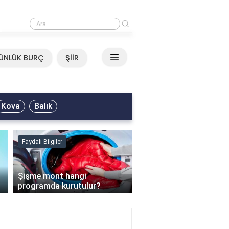
›
Mirkelam - Tavla Sözleri
ÜNLÜK BURÇ
ŞİİR
Kova
Balık
Faydalı Bilgiler
Faydalı Bilgiler
›
Şişme mont hangi
programda kurutulur?
Şofben suyu neden ısı