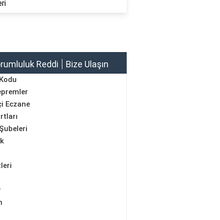
ri
rumluluk Reddi
Bize Ulaşın
 Kodu
epremler
i Eczane
rtları
Şubeleri
ik
leri
r
m