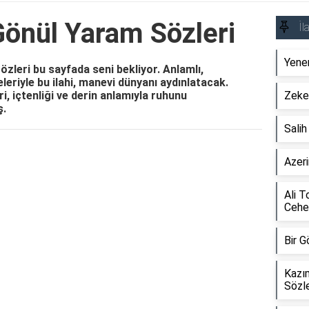
Gönül Yaram Sözleri
İl
Yener
zleri bu sayfada seni bekliyor. Anlamlı,
eleriyle bu ilahi, manevi dünyanı aydınlatacak.
, içtenliği ve derin anlamıyla ruhunu
Zeker
ş.
Sali
Reklam Alanı
Azeri
Ali T
Cehe
Bir G
Kazı
Sözle