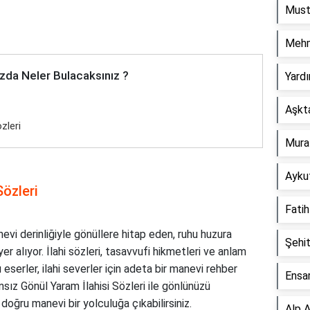
Must
Mehm
zda Neler Bulacaksınız ?
Yardı
Aşkta
zleri
Murat
Aykut
özleri
Fatih
vi derinliğiyle gönüllere hitap eden, ruhu huzura
Şehit
r alıyor. İlahi sözleri, tasavvufi hikmetleri ve anlam
 eserler, ilahi severler için adeta bir manevi rehber
Ensar
nsız Gönül Yaram İlahisi Sözleri ile gönlünüzü
a doğru manevi bir yolculuğa çıkabilirsiniz.
Alp A