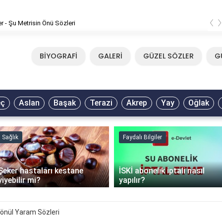
‹
er - Şu Metrisin Önü Sözleri
BİYOGRAFİ
GALERİ
GÜZEL SÖZLER
G
eç
Aslan
Başak
Terazi
Akrep
Yay
Oğlak
Sağlık
Faydalı Bilgiler
Şeker hastaları kestane
İSKİ abonelik iptali nasıl
yiyebilir mi?
yapılır?
önül Yaram Sözleri