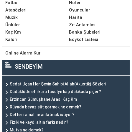
Futbol
Noter
Atasözleri
Oyuncular
Müzik
Harita
Ünlüler
Zıt Anlamlısı
Kaç Km
Banka Şubeleri
Kalori
Boykot Listesi
Online Alarm Kur
SENDEYİM
Sedat Uçan Her Şeyin Sahibi Allah(Akustik) Sözleri
Düdüklüde etli kuru fasulye kaç dakikada pişer?
Erzincan Gümüşhane Arası Kaç Km
Rüyada beyaz süt görmek ne demek?
Defter i amal ne anlatmak istiyor?
Fiziki ve kaydi altın farkı nedir?
Mutva ne demek?