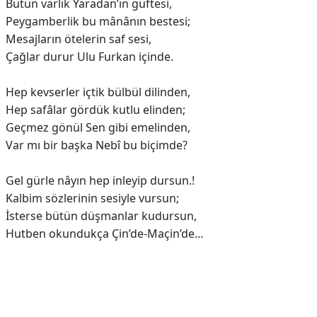
Bütün varlık Yaradan’ın güftesi,
Peygamberlik bu mânânın bestesi;
Mesajların ötelerin saf sesi,
Çağlar durur Ulu Furkan içinde.
Hep kevserler içtik bülbül dilinden,
Hep safâlar gördük kutlu elinden;
Geçmez gönül Sen gibi emelinden,
Var mı bir başka Nebî bu biçimde?
Gel gürle nâyın hep inleyip dursun.!
Kalbim sözlerinin sesiyle vursun;
İsterse bütün düşmanlar kudursun,
Hutben okundukça Çin’de-Maçin’de…
Reklam Alanı