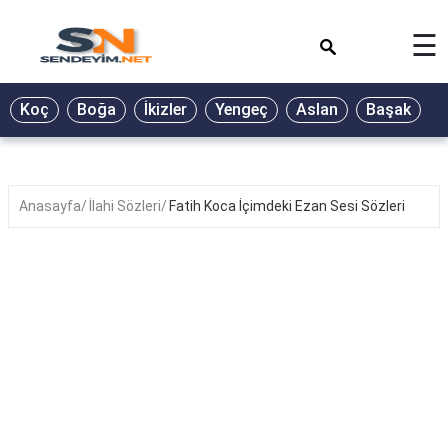
×
☰
BİYOGRAFİ
Koç
Boğa
İkizler
Yengeç
Aslan
Başak
T
GALERİ
GÜZEL
SÖZLER
Anasayfa
İlahi Sözleri
Fatih Koca İçimdeki Ezan Sesi Sözleri
GÜNLÜK
BURÇ
ŞİİR
RÜYA
TABİRLERİ
TÜRKÜ
SÖZLERİ
YEMEK