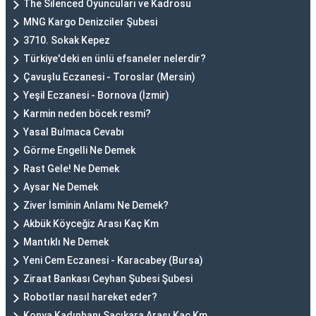
The Silenced Oyuncuları ve Kadrosu
MNG Kargo Denizciler Şubesi
3710. Sokak Kepez
Türkiye'deki en ünlü efsaneler nelerdir?
Çavuşlu Eczanesi - Toroslar (Mersin)
Yeşil Eczanesi - Bornova (İzmir)
Karmin neden böcek resmi?
Yasal Bulmaca Cevabı
Görme Engelli Ne Demek
Rast Gele! Ne Demek
Aysar Ne Demek
Ziver İsminin Anlamı Ne Demek?
Akbük Köyceğiz Arası Kaç Km
Mantıklı Ne Demek
Yeni Cem Eczanesi - Karacabey (Bursa)
Ziraat Bankası Ceyhan Şubesi Şubesi
Robotlar nasıl hareket eder?
Konya Kadınhanı Saçıkara Arası Kaç Km