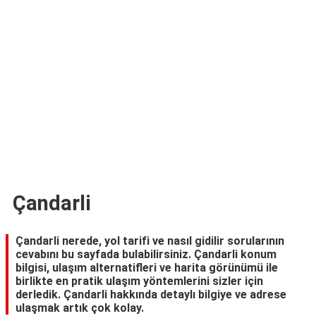
TARİFLERİ
HİKAYELER
Bize
Ulaşın
Çandarli
Çandarli nerede, yol tarifi ve nasıl gidilir sorularının
cevabını bu sayfada bulabilirsiniz. Çandarli konum
bilgisi, ulaşım alternatifleri ve harita görünümü ile
birlikte en pratik ulaşım yöntemlerini sizler için
derledik. Çandarli hakkında detaylı bilgiye ve adrese
ulaşmak artık çok kolay.