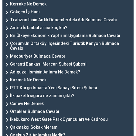
Kerrake Ne Demek
Gökçen İş Hanı
Trabzon Ilinin Antik Dönemlerdeki Adı Bulmaca Cevabı
Antep İstanbul arası kaç km?
Bir Ülkeye Ekonomik Yaptırım Uygulama Bulmaca Cevabı
Çorum'Un Ortaköy Ilçesindeki Turistik Kanyon Bulmaca
Cevabı
Mecburiyet Bulmaca Cevabı
Garanti Bankası Mercan Şubesi Şubesi
Adıgüzel İsminin Anlamı Ne Demek?
Kazmak Ne Demek
PTT Kargo Isparta Yeni Sanayi Sitesi Şubesi
İlk paketli sigara ne zaman çıktı?
Canevi Ne Demek
Ortaklar Bulmaca Cevabı
Ikebukuro West Gate Park Oyuncuları ve Kadrosu
Çakmakçı Sokak Meram
Coşkun Zıt Anlamlısı Nedir?