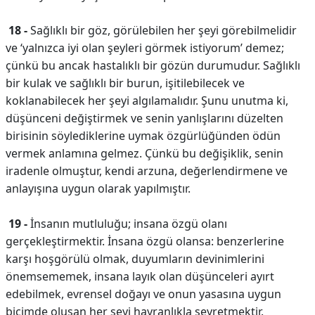
18 -
Sağlıklı bir göz, görülebilen her şeyi görebilmelidir
ve ‘yalnızca iyi olan şeyleri görmek istiyorum’ demez;
çünkü bu ancak hastalıklı bir gözün durumudur. Sağlıklı
bir kulak ve sağlıklı bir burun, işitilebilecek ve
koklanabilecek her şeyi algılamalıdır. Şunu unutma ki,
düşünceni değiştirmek ve senin yanlışlarını düzelten
birisinin söylediklerine uymak özgürlüğünden ödün
vermek anlamına gelmez. Çünkü bu değişiklik, senin
iradenle olmuştur, kendi arzuna, değerlendirmene ve
anlayışına uygun olarak yapılmıştır.
19 -
İnsanın mutluluğu; insana özgü olanı
gerçekleştirmektir. İnsana özgü olansa: benzerlerine
karşı hoşgörülü olmak, duyumların devinimlerini
önemsememek, insana layık olan düşünceleri ayırt
edebilmek, evrensel doğayı ve onun yasasına uygun
biçimde oluşan her şeyi hayranlıkla seyretmektir.