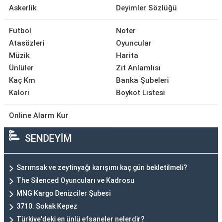
Askerlik
Deyimler Sözlüğü
Futbol
Noter
Atasözleri
Oyuncular
Müzik
Harita
Ünlüler
Zıt Anlamlısı
Kaç Km
Banka Şubeleri
Kalori
Boykot Listesi
Online Alarm Kur
SENDEYİM
Sarımsak ve zeytinyağı karışımı kaç gün bekletilmeli?
The Silenced Oyuncuları ve Kadrosu
MNG Kargo Denizciler Şubesi
3710. Sokak Kepez
Türkiye'deki en ünlü efsaneler nelerdir?