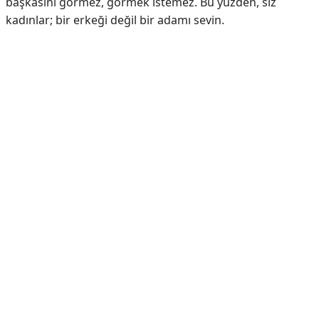
başkasını görmez, görmek istemez. Bu yüzden, siz
kadınlar; bir erkeği değil bir adamı sevin.
Reklam Alanı