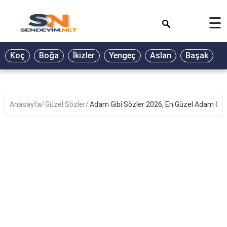
×
☰
BİYOGRAFİ
Koç
Boğa
İkizler
Yengeç
Aslan
Başak
T
GALERİ
GÜZEL
SÖZLER
Anasayfa
Güzel Sözler
Adam Gibi Sözler 2026, En Güzel Adam Gibi
GÜNLÜK
BURÇ
ŞİİR
RÜYA
TABİRLERİ
TÜRKÜ
SÖZLERİ
YEMEK