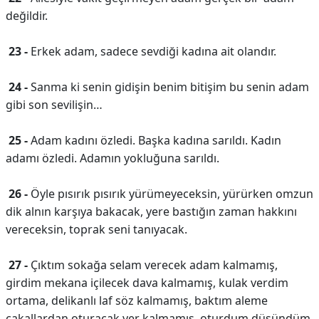
değildir.
23 -
Erkek adam, sadece sevdiği kadına ait olandır.
24 -
Sanma ki senin gidişin benim bitişim bu senin adam
gibi son sevilişin…
25 -
Adam kadını özledi. Başka kadına sarıldı. Kadın
adamı özledi. Adamın yokluğuna sarıldı.
26 -
Öyle pısırık pısırık yürümeyeceksin, yürürken omzun
dik alnın karşıya bakacak, yere bastığın zaman hakkını
vereceksin, toprak seni tanıyacak.
27 -
Çıktım sokağa selam verecek adam kalmamış,
girdim mekana içilecek dava kalmamış, kulak verdim
ortama, delikanlı laf söz kalmamış, baktım aleme
çakallardan oturacak yer kalmamış, oturdum düşündüm