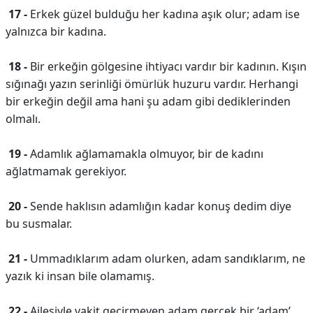
17 -
Erkek güzel bulduğu her kadına aşık olur; adam ise
yalnızca bir kadına.
18 -
Bir erkeğin gölgesine ihtiyacı vardır bir kadının. Kışın
sığınağı yazın serinliği ömürlük huzuru vardır. Herhangi
bir erkeğin değil ama hani şu adam gibi dediklerinden
olmalı.
19 -
Adamlık ağlamamakla olmuyor, bir de kadını
ağlatmamak gerekiyor.
20 -
Sende haklısın adamlığın kadar konuş dedim diye
bu susmalar.
21 -
Ummadıklarım adam olurken, adam sandıklarım, ne
yazık ki insan bile olamamış.
22 -
Ailesiyle vakit geçirmeyen adam gerçek bir ‘adam’