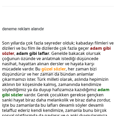
Reklam Alanı
deneme reklam alanıdır
Son yıllarda çok fazla seyreder olduk; kabadayı filmleri ve
dizileri ve bu film ile dizilerde çok fazla geçer
adam gibi
sözler
,
adam gibi laflar
. Genelde bakacak olursak
çoğunun özünde ve anlatmak istediği düşüncede
nasihat, hayattan alınan dersler ve hayata karşı
mücadele vardır. Bu
güzel sözler
, her zaman bizi
düşündürür ve her zaman da bundan anlamlar
çıkarmamızı ister. Türk milleti olarak, aslında hepimizin
aklının bir köşesinde kalmış, zamanında kendimize
söylediğimiz ya da duyup hafızamıza kazıdığımız
adam
gibi sözler
vardır. Gerek çocukken gerekse gençken
sanki hayat biraz daha melankolik ve biraz daha zordur,
işte bu zamanlarda bu lafları devamlı söyler devamlı
telaffuz ederiz kendi kendimize, zamanla bunu birçok
sosyal platformda da paylaşır ve o anki duygularımıza