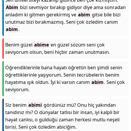
Sen üniversiteyi kazanıp gidince ben çok kızmıştım.
Abim
bizi sevmiyor bırakıp gidiyor diye ama sonradan
anladım ki gitmen gerekirmiş ve
abim
gitse bile bizi
unutmaz bizi bırakmazmış. Seni çok özledim canım
abim
.
Benim güzel
abime
en güzel sözüm seni çok
seviyorum olsun, beni hiçbir zaman unutmasın.
Öğrendiklerinle bana hayatı öğrettin ben şimdi senin
öğrettiklerinle yaşıyorum. Senin tecrübelerin benim
hayatıma ışık oldun. İyi ki varsın canım
abim
. Seni çok
seviyorum.
Siz benim
abimi
gördünüz mü? Onu hiç yakından
tanıdınız mı? O dünyalar tatlısı bir insan, iyi kalpli bir
hayat canlısı, o güldüğü zaman herkesi mutlu neşeli
birisi. Seni çok özledim abiciğim.