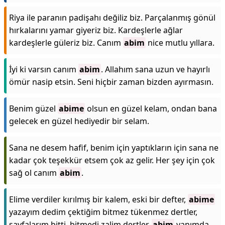
Riya ile paranın padişahı değiliz biz. Parçalanmış gönül
hırkalarını yamar giyeriz biz. Kardeşlerle ağlar
kardeşlerle güleriz biz. Canım
abim
nice mutlu yıllara.
İyi ki varsın canım
abim
. Allahım sana uzun ve hayırlı
ömür nasip etsin. Seni hiçbir zaman bizden ayırmasın.
Benim güzel
abime
olsun en güzel kelam, ondan bana
gelecek en güzel hediyedir bir selam.
Sana ne desem hafif, benim için yaptıkların için sana ne
kadar çok teşekkür etsem çok az gelir. Her şey için çok
sağ ol canım
abim
.
Elime verdiler kırılmış bir kalem, eski bir defter,
abime
yazayım dedim çektiğim bitmez tükenmez dertler,
sayfalarım bitti, bitmedi zalim dertler,
abim
yanımda