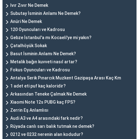
Ivır Zıvır Ne Demek
Subutay İsminin Anlamı Ne Demek?
Anüri Ne Demek
120 Oyuncuları ve Kadrosu
Gebze İstanbul'a mı Kocaeli'ye mi yakın?
Çatalhöyük Sokak
Basut İsminin Anlamı Ne Demek?
Metalik bağın kuvveti nasıl artar?
Fokus Oyuncuları ve Kadrosu
Antalya Serik Pınarcık Muzkent Gazipaşa Arası Kaç Km
1 adet eti puf kaç kaloridir?
Arkasından Teneke Çalmak Ne Demek
Xiaomi Note 12s PUBG kaç FPS?
Zerrin Eş Anlamlısı
Audi A3 ve A4 arasındaki fark nedir?
Rüyada canlı sarı balık tutmak ne demek?
0212 ve 0232 nerenin alan kodudur?