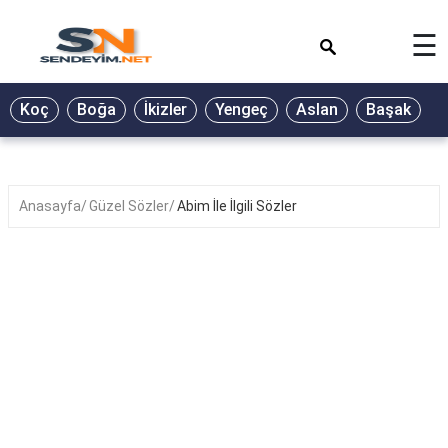
×
☰
BİYOGRAFİ
Koç
Boğa
İkizler
Yengeç
Aslan
Başak
T
GALERİ
GÜZEL
SÖZLER
Anasayfa
Güzel Sözler
Abim İle İlgili Sözler
GÜNLÜK
BURÇ
ŞİİR
RÜYA
TABİRLERİ
TÜRKÜ
SÖZLERİ
YEMEK