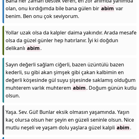
Bana her zaman destek veren, en zor anımda yanımda
olan, onu kırdığımda bile bana gülen bir
abim
var
benim. Ben onu çok seviyorum.
Yollar uzak olsa da kalpler daima yakındır. Arada mesafe
olsa da güzel günler hep hatırlanır. İyi ki doğdun
delikanlı
abim
.
Sayın değerli sağlam ciğerli, bazen üzüntülü bazen
kederli, su gibi akan şimşek gibi çakan kalbimin en
değerli köşesinde gül suyu şişesinde saklamış olduğum
muhterem varlık muhterem
abim
. Doğum günün kutlu
olsun.
Yaşa. Sev. Gül! Bunlar eksik olmasın yaşamında. Yaşın
kaç olursa olsun her şeyin en güzeli seninle olsun. Nice
mutlu neşeli ve yaşam dolu yaşlara güzel kalpli
abim
.