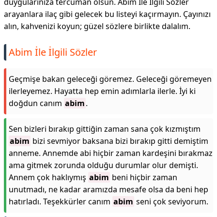
duygularınıza tercüman olsun. Abim İle İlgili Sözler
arayanlara ilaç gibi gelecek bu listeyi kaçırmayın. Çayınızı
alın, kahvenizi koyun; güzel sözlere birlikte dalalım.
Abim İle İlgili Sözler
Geçmişe bakan geleceği göremez. Geleceği göremeyen
ilerleyemez. Hayatta hep emin adımlarla ilerle. İyi ki
doğdun canım
abim
.
Sen bizleri bırakıp gittiğin zaman sana çok kızmıştım
abim
bizi sevmiyor baksana bizi bırakıp gitti demiştim
anneme. Annemde abi hiçbir zaman kardeşini bırakmaz
ama gitmek zorunda olduğu durumlar olur demişti.
Annem çok haklıymış
abim
beni hiçbir zaman
unutmadı, ne kadar aramızda mesafe olsa da beni hep
hatırladı. Teşekkürler canım
abim
seni çok seviyorum.