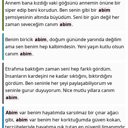
Annem bana kızdığı vaki göğsünü annemin önüne bir
siper edip beni korudun. Ben senin gibi bir
abim
şemsiyesinin altında büyüdüm. Seni bir gün değil her
zaman seveceğim canım
abim
.
Benim biricik
abim
, doğum gününde yanında değilim
ama sen benim hep kalbimdesin. Yeni yaşın kutlu olsun
canım
abim
.
Etrafıma baktığım zaman seni hep farklı gördüm.
İnsanların kardeşini ne kadar sıktığını, bıktırdığını
gördüm. Ben seninle her şeyi paylaşabiliyorum ve
seninle gurur duyuyorum. Nice mutlu yıllara canım
abim
.
Abim
var benim hayatımda sarsılmaz bir çınar ağacı
gibi,
abim
var benim her korktuğumda güven kokan,
tecrübeleriyle hayatıma ışık tutan en güvenli limanımdır.