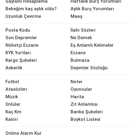
Sayısını Hesaplama
Haftalık Burç Yorumları
Bebeğim kaç aylık oldu?
Aylık Burç Yorumları
Uzunluk Çevirme
Maaş
Posta Kodu
İlahi Sözleri
Son Depremler
Ne Demek
Nöbetçi Eczane
Eş Anlamlı Kelimeler
KYK Yurtları
Eczane
Kargo Şubeleri
Bulmaca
Askerlik
Deyimler Sözlüğü
Futbol
Noter
Atasözleri
Oyuncular
Müzik
Harita
Ünlüler
Zıt Anlamlısı
Kaç Km
Banka Şubeleri
Kalori
Boykot Listesi
Online Alarm Kur